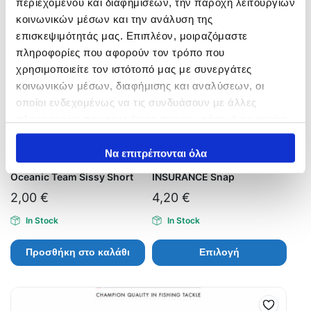
περιεχομένου και διαφημίσεων, την παροχή λειτουργιών
κοινωνικών μέσων και την ανάλυση της
επισκεψιμότητάς μας. Επιπλέον, μοιραζόμαστε
πληροφορίες που αφορούν τον τρόπο που
χρησιμοποιείτε τον ιστότοπό μας με συνεργάτες
κοινωνικών μέσων, διαφήμισης και αναλύσεων, οι
οποίοι ενδεχομένως να τις συνδυάσουν με άλλες
πληροφορίες που τους έχετε παραχωρήσει ή τις οποίες
έχουν συλλέξει σε σχέση με την από μέρους σας χρήση
των υπηρεσιών τους.
Να επιτρέπονται όλα
Oceanic Team Sissy Short
INSURANCE Snap
2,00
€
4,20
€
In Stock
In Stock
Προσθήκη στο καλάθι
Επιλογή