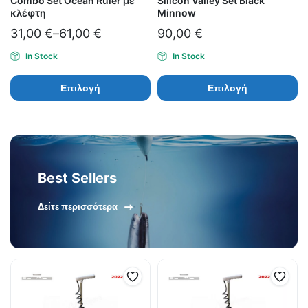
Combo Set Ocean Ruler με
Silicon Valley Set Black
κλέφτη
Minnow
31,00
€
–
61,00
€
90,00
€
In Stock
In Stock
Επιλογή
Επιλογή
Best Sellers
Δείτε περισσότερα