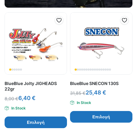
BlueBlue Jolty JIGHEADS
BlueBlue SNECON 130S
22gr
25,48
€
31,85
€
6,40
€
8,00
€
In Stock
In Stock
Επιλογή
Επιλογή