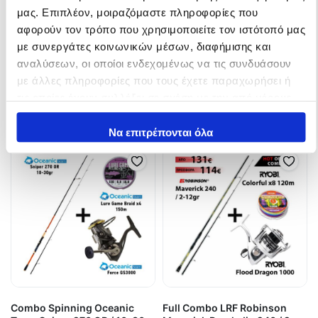
Combo Heavy Oceanic Team
Combo Heavy Oceanic Team
μας. Επιπλέον, μοιραζόμαστε πληροφορίες που
Dentex 420 + Sensei Soltera
Stealth II 390 + Sensei Soltera
αφορούν τον τρόπο που χρησιμοποιείτε τον ιστότοπό μας
10000
10000
με συνεργάτες κοινωνικών μέσων, διαφήμισης και
167,00
€
228,00
€
224,00
€
282,00
€
αναλύσεων, οι οποίοι ενδεχομένως να τις συνδυάσουν
In Stock
In Stock
με άλλες πληροφορίες που τους έχετε παραχωρήσει ή
τις οποίες έχουν συλλέξει σε σχέση με την από μέρους
Προσθήκη στο καλάθι
Προσθήκη στο καλάθι
σας χρήση των υπηρεσιών τους.
Να επιτρέπονται όλα
Combo Spinning Oceanic
Full Combo LRF Robinson