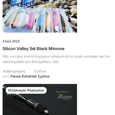
2 Ιούλ 2023
Silicon Valley Set Black Minnow
Θές να έχεις ένα πετυχημένο ψάρεμα αλλά χωρίς κούραση για την
προετοιμασία των δολωμάτων; Δές
Αρθρογράφος
Σχόλια
Από
Panos Katsinis
0 Σχόλια
Εξοπλισμός Ψαρέματος