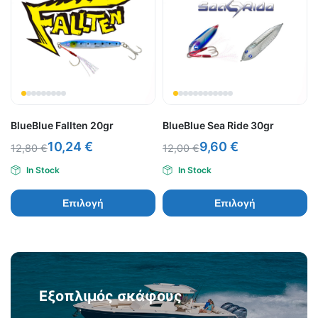
BlueBlue Fallten 20gr
BlueBlue Sea Ride 30gr
10,24
€
9,60
€
12,80
€
12,00
€
In Stock
In Stock
Επιλογή
Επιλογή
Εξοπλιμός σκάφους