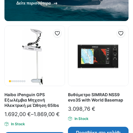
Δείτε περισσότερα
Haibo iPenguin GPS
Βυθόμετρο SIMRAD NSS9
Εξωλέμβια Μηχανή
evo3S with World Basemap
Ηλεκτρική με Ώθηση 65lbs
3.098,76
€
1.692,00
€
–
1.869,00
€
In Stock
In Stock
Προσθήκη στο καλάθι