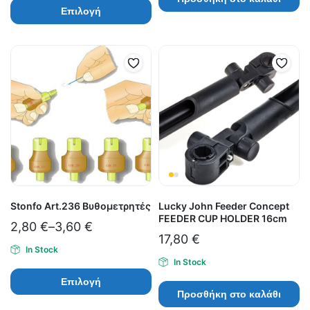
Επιλογή
Stonfo Art.236 Βυθομετρητές
Lucky John Feeder Concept
FEEDER CUP HOLDER 16cm
2,80
€
–
3,60
€
17,80
€
In Stock
In Stock
Επιλογή
Προσθήκη στο καλάθι