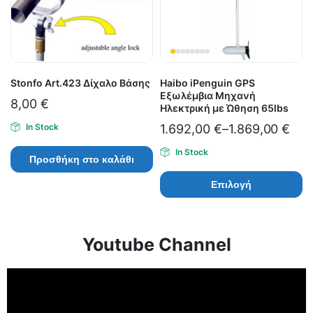
Stonfo Art.423 Δίχαλο Βάσης
Haibo iPenguin GPS
Εξωλέμβια Μηχανή
8,00
€
Ηλεκτρική με Ώθηση 65lbs
In Stock
1.692,00
€
–
1.869,00
€
In Stock
Προσθήκη στο καλάθι
Επιλογή
Youtube Channel