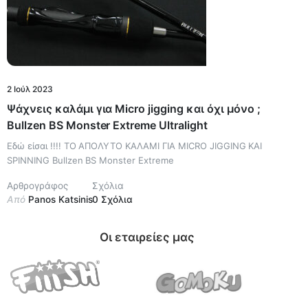
2 Ιούλ 2023
Ψάχνεις καλάμι για Micro jigging και όχι μόνο ;
Bullzen BS Monster Extreme Ultralight
Εδώ είσαι !!!! ΤΟ ΑΠΟΛΥΤΟ ΚΑΛΑΜΙ ΓΙΑ MICRO JIGGING KAI
SPINNING Bullzen BS Monster Extreme
Αρθρογράφος
Σχόλια
Από
Panos Katsinis
0 Σχόλια
Οι εταιρείες μας