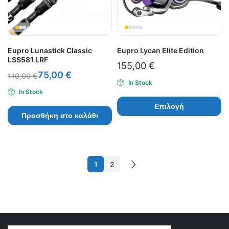
Eupro Lunastick Classic
Eupro Lycan Elite Edition
LSS581 LRF
155,00
€
75,00
€
110,00
€
In Stock
In Stock
Επιλογή
Προσθήκη στο καλάθι
1
2