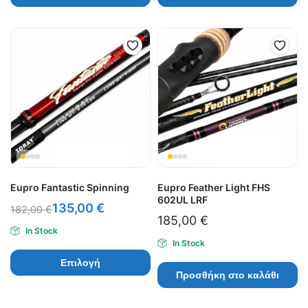
Eupro Fantastic Spinning
Eupro Feather Light FHS
602UL LRF
135,00
€
182,00
€
185,00
€
In Stock
In Stock
Επιλογή
Προσθήκη στο καλάθι