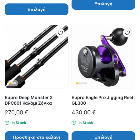
Επιλογή
Επιλογή
Eupro Deep Monster X
Eupro Eagle Pro Jigging Reel
DPC601 Καλάμι Ζόγκα
GL300
270,00
€
430,00
€
In Stock
In Stock
Προσθήκη στο καλάθι
Επιλογή