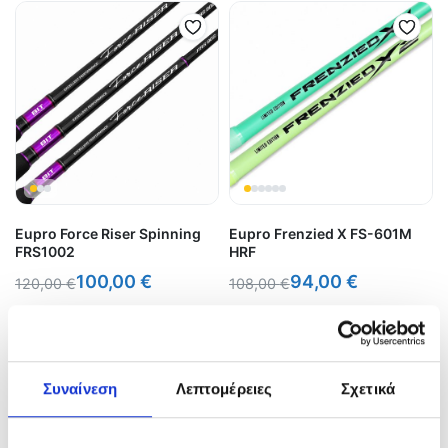
Eupro Force Riser Spinning
Eupro Frenzied X FS-601M
FRS1002
HRF
100,00
€
94,00
€
120,00
€
108,00
€
In Stock
In Stock
Προσθήκη στο καλάθι
Επιλογή
Συναίνεση
Λεπτομέρειες
Σχετικά