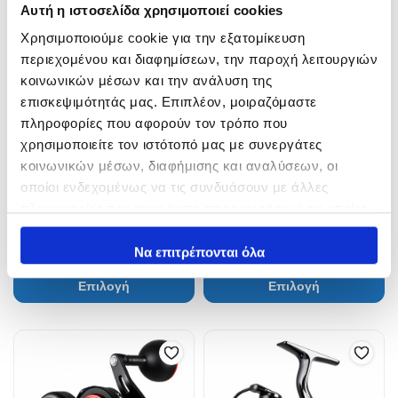
Αυτή η ιστοσελίδα χρησιμοποιεί cookies
Χρησιμοποιούμε cookie για την εξατομίκευση
περιεχομένου και διαφημίσεων, την παροχή λειτουργιών
κοινωνικών μέσων και την ανάλυση της
επισκεψιμότητάς μας. Επιπλέον, μοιραζόμαστε
πληροφορίες που αφορούν τον τρόπο που
χρησιμοποιείτε τον ιστότοπό μας με συνεργάτες
κοινωνικών μέσων, διαφήμισης και αναλύσεων, οι
Eupro G-FORCE 3000 Jigging
Eupro GOKUDO SLOW
οποίοι ενδεχομένως να τις συνδυάσουν με άλλες
Reel
JIGGING
πληροφορίες που τους έχετε παραχωρήσει ή τις οποίες
510,00
€
280,00
€
έχουν συλλέξει σε σχέση με την από μέρους σας χρήση
In Stock
In Stock
των υπηρεσιών τους.
Να επιτρέπονται όλα
Επιλογή
Επιλογή