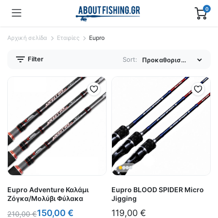
0
Αρχική σελίδα
Εταιρίες
Eupro
Filter
Sort:
Eupro Adventure Καλάμι
Eupro BLOOD SPIDER Micro
Ζόγκα/Μολύβι Φύλακα
Jigging
150,00
€
119,00
€
210,00
€