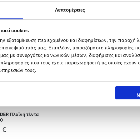
DER EXPLORER 160
OVERLANDER Πλαϊνή τέντα
OVERL
RoOf
2,0μ Χ 2,5μ
2,5μ 
Λεπτομέρειες
00
€
265,00
€
320
k
In Stock
In 
οιεί cookies
την εξατομίκευση περιεχομένου και διαφημίσεων, την παροχή 
 επισκεψιμότητάς μας. Επιπλέον, μοιραζόμαστε πληροφορίες π
ό μας με συνεργάτες κοινωνικών μέσων, διαφήμισης και αναλύσ
 πληροφορίες που τους έχετε παραχωρήσει ή τις οποίες έχουν σ
υπηρεσιών τους.
Ν
DER Πλαϊνή τέντα
70
0
€