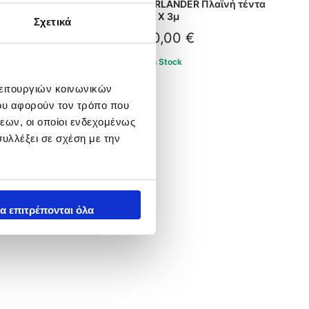
ANDER Πλαϊνή τέντα
OVERLANDER Πλαϊνή τέντα
Χ 2,5μ
2,5μ Χ 3μ
Σχετικά
,00
€
350,00
€
Stock
In Stock
λειτουργιών κοινωνικών
ου αφορούν τον τρόπο που
εων, οι οποίοι ενδεχομένως
υλλέξει σε σχέση με την
α επιτρέπονται όλα