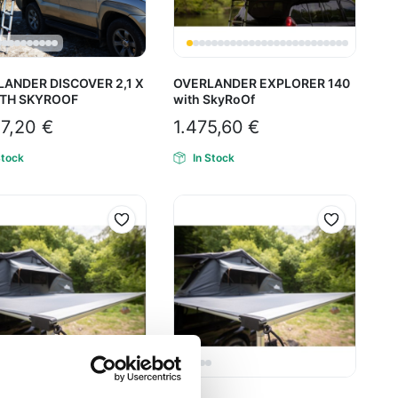
ANDER DISCOVER 2,1 X
OVERLANDER EXPLORER 140
ITH SKYROΟF
with SkyRoOf
07,20
€
1.475,60
€
Stock
In Stock