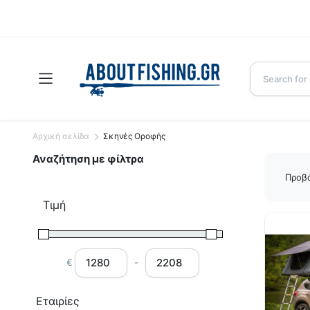
Αρχική σελίδα
Σκηνές Οροφής
Αναζήτηση με φίλτρα
Προβά
Τιμή
€
-
Minimum Price
Maximum Price
Εταιρίες