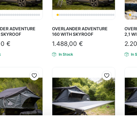
DER ADVENTURE
OVERLANDER ADVENTURE
OVERL
H SKYROOF
160 WITH SKYROOF
2,1 W
00
€
1.488,00
€
2.2
k
In Stock
In 