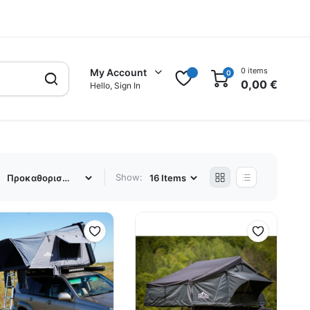
0 items
My Account
0
0,00
€
Hello, Sign In
:
Show: