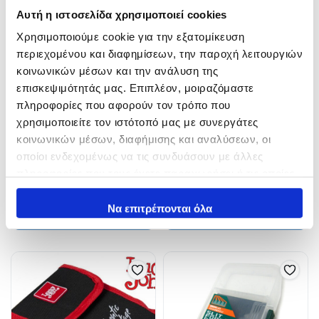
Αυτή η ιστοσελίδα χρησιμοποιεί cookies
Χρησιμοποιούμε cookie για την εξατομίκευση
περιεχομένου και διαφημίσεων, την παροχή λειτουργιών
κοινωνικών μέσων και την ανάλυση της
επισκεψιμότητάς μας. Επιπλέον, μοιραζόμαστε
πληροφορίες που αφορούν τον τρόπο που
χρησιμοποιείτε τον ιστότοπό μας με συνεργάτες
Duo LURE CASE REVERSIBLE
Lucky John CARABINER LURE
D86
LJ141B Θήκη Γιλέκου
κοινωνικών μέσων, διαφήμισης και αναλύσεων, οι
οποίοι ενδεχομένως να τις συνδυάσουν με άλλες
16,00
€
33,00
€
πληροφορίες που τους έχετε παραχωρήσει ή τις οποίες
In Stock
In Stock
έχουν συλλέξει σε σχέση με την από μέρους σας χρήση
των υπηρεσιών τους.
Να επιτρέπονται όλα
Προσθήκη στο καλάθι
Προσθήκη στο καλάθι