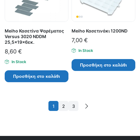
Meiho Κασετίνα Ψαρέματος
Meiho Κασετινάκι 1200ND
Versus 3020 NDDM
7,00
€
25,5x19x6εκ.
8,60
€
In Stock
In Stock
Προσθήκη στο καλάθι
Προσθήκη στο καλάθι
1
2
3