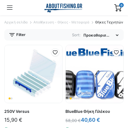
0
Αρχική σελίδα
Αποθήκευση - Θήκες - Μεταφορά
Θήκες Τεχνητών
Filter
Sort:
250V Versus
BlueBlue Θήκη Γιλέκου
15,90
€
40,60
€
58,00
€