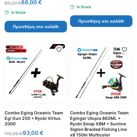
68,00
€
80,20
€
In Stock
In Stock
Προσθήκη στο καλάθι
Προσθήκη στο καλάθι
Combo Eging Oceanic Team
Combo Eging Oceanic Team
Egi Gun 250 + Ryobi Virtus
Eginger Utopia 862ML +
2000
Ryobi Smap XBM + Sunline
Siglon Braided Fishing Line
93,00
€
112,00
€
x8 150m Multicolor