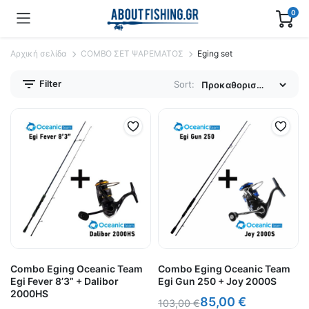
0
Αρχική σελίδα
COMBO ΣΕΤ ΨΑΡΕΜΑΤΟΣ
Eging set
Filter
Sort:
Combo Eging Oceanic Team
Combo Eging Oceanic Team
Egi Fever 8’3” + Dalibor
Egi Gun 250 + Joy 2000S
2000HS
85,00
€
103,00
€