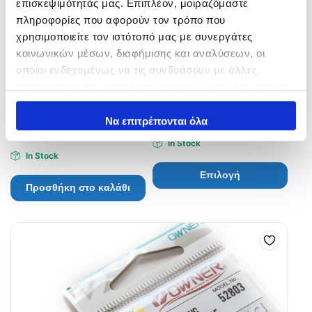
επισκεψιμότητάς μας. Επιπλέον, μοιραζόμαστε
πληροφορίες που αφορούν τον τρόπο που
χρησιμοποιείτε τον ιστότοπό μας με συνεργάτες
κοινωνικών μέσων, διαφήμισης και αναλύσεων, οι
οποίοι ενδεχομένως να τις συνδυάσουν με άλλες
πληροφορίες που τους έχετε παραχωρήσει ή τις οποίες
Shark Power Metal Split
SALTIGA SOLID Ring
έχουν συλλέξει σε σχέση με την από μέρους σας χρήση
Ring #7
10,60
€
–
11,50
€
των υπηρεσιών τους.
Να επιτρέπονται όλα
1,50
€
In Stock
In Stock
Επιλογή
Προσθήκη στο καλάθι