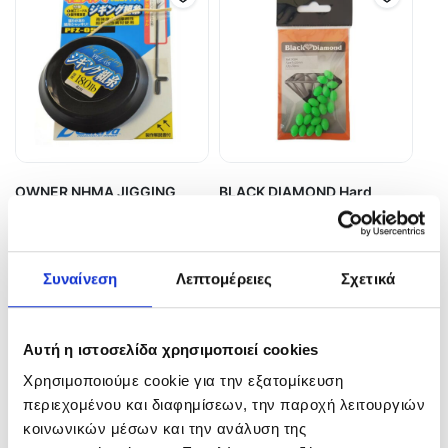
OWNER ΝΗΜΑ JIGGING
BLACK DIAMOND Hard
PFZ-05
Beads 7x10mm
11,40
€
1,20
€
In Stock
In Stock
Συναίνεση
Λεπτομέρειες
Σχετικά
Επιλογή
Προσθήκη στο καλάθι
Αυτή η ιστοσελίδα χρησιμοποιεί cookies
Χρησιμοποιούμε cookie για την εξατομίκευση
περιεχομένου και διαφημίσεων, την παροχή λειτουργιών
κοινωνικών μέσων και την ανάλυση της