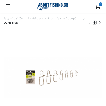
0
Αρχική σελίδα
Αναλώσιμα
Στριφτάρια - Παραμάνες
LURE Snap