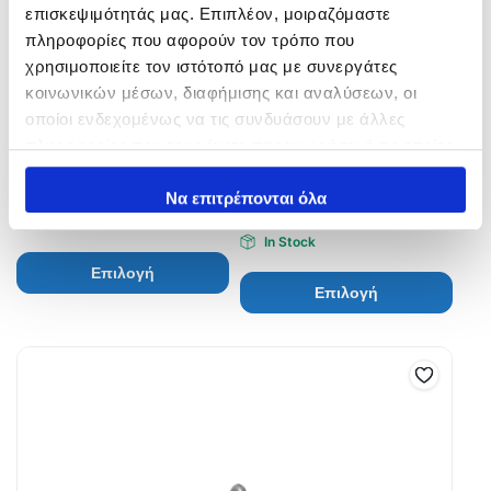
επισκεψιμότητάς μας. Επιπλέον, μοιραζόμαστε
πληροφορίες που αφορούν τον τρόπο που
χρησιμοποιείτε τον ιστότοπό μας με συνεργάτες
κοινωνικών μέσων, διαφήμισης και αναλύσεων, οι
οποίοι ενδεχομένως να τις συνδυάσουν με άλλες
πληροφορίες που τους έχετε παραχωρήσει ή τις οποίες
Bassday Ultra Snap
Maria Fighters Snap –
έχουν συλλέξει σε σχέση με την από μέρους σας χρήση
Παραμάνα
4,40
€
των υπηρεσιών τους.
Να επιτρέπονται όλα
3,50
€
In Stock
In Stock
Επιλογή
Επιλογή