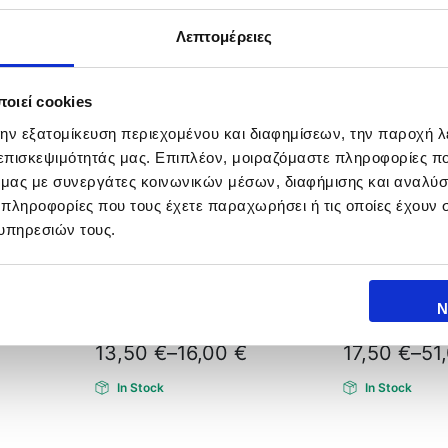
Λεπτομέρειες
οιεί cookies
την εξατομίκευση περιεχομένου και διαφημίσεων, την παροχή 
 επισκεψιμότητάς μας. Επιπλέον, μοιραζόμαστε πληροφορίες π
ό μας με συνεργάτες κοινωνικών μέσων, διαφήμισης και αναλύσ
 πληροφορίες που τους έχετε παραχωρήσει ή τις οποίες έχουν σ
υπηρεσιών τους.
Ν
.30 mm
Daiwa Tournament SF 300m
SEAGUAR FXR 
13,50
€
–
16,00
€
17,50
€
–
51
In Stock
In Stock