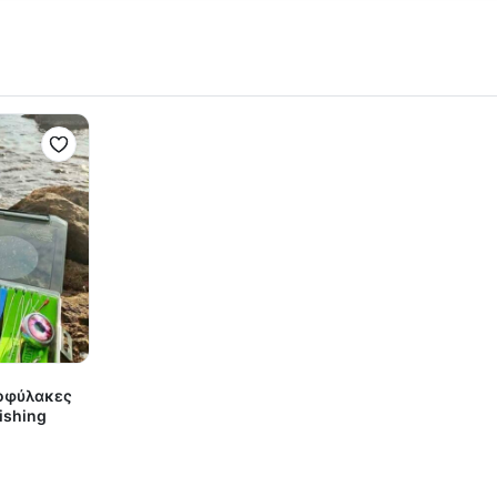
τοφύλακες
ishing