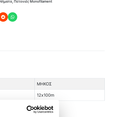
,
 Νήματα
Πετονιές Monofilament
ΜΗΚΟΣ
12x100m