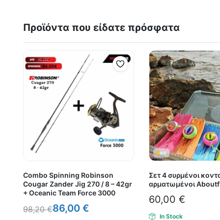
Προϊόντα που είδατε πρόσφατα
Combo Spinning Robinson
Σετ 4 συρμένοι κον
Cougar Zander Jig 270 / 8 – 42gr
αρματωμένοι Aboutf
+ Oceanic Team Force 3000
60,00
€
86,00
€
98,20
€
In Stock