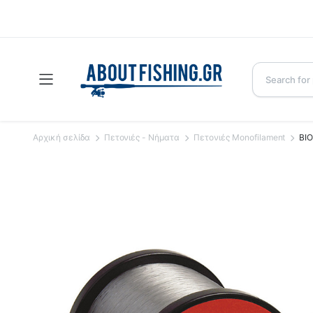
Αρχική σελίδα
Πετονιές - Νήματα
Πετονιές Monofilament
BI