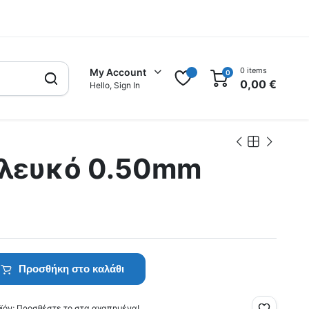
0 items
My Account
0
0,00
€
Hello, Sign In
 λευκό 0.50mm
Προσθήκη στο καλάθι
οϊόν; Προσθέστε το στα αγαπημένα!