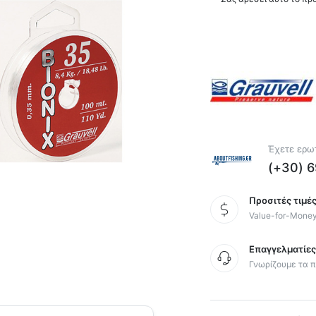
Έχετε ερωτ
(+30) 
Προσιτές τιμές
Value-for-Mone
Επαγγελματίε
Γνωρίζουμε τα π