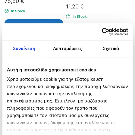
75,50
€
11,20
€
In Stock
In Stock
Επιλογή
Προσθήκη στο καλάθι
Συναίνεση
Λεπτομέρειες
Σχετικά
Αυτή η ιστοσελίδα χρησιμοποιεί cookies
Χρησιμοποιούμε cookie για την εξατομίκευση
περιεχομένου και διαφημίσεων, την παροχή λειτουργιών
κοινωνικών μέσων και την ανάλυση της
επισκεψιμότητάς μας. Επιπλέον, μοιραζόμαστε
πληροφορίες που αφορούν τον τρόπο που
ΚΥΤΙΟ AC1
ΣΑΚΟΣ ΣΤΕΓΑΝΟΣ MB016
χρησιμοποιείτε τον ιστότοπό μας με συνεργάτες
10,50
€
47,90
€
κοινωνικών μέσων, διαφήμισης και αναλύσεων, οι
οποίοι ενδεχομένως να τις συνδυάσουν με άλλες
In Stock
In Stock