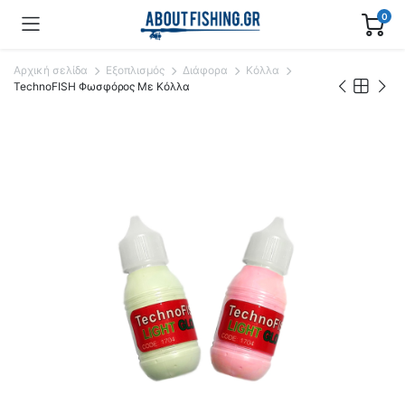
0
Αρχική σελίδα
Εξοπλισμός
Διάφορα
Κόλλα
TechnoFISH Φωσφόρος Με Κόλλα