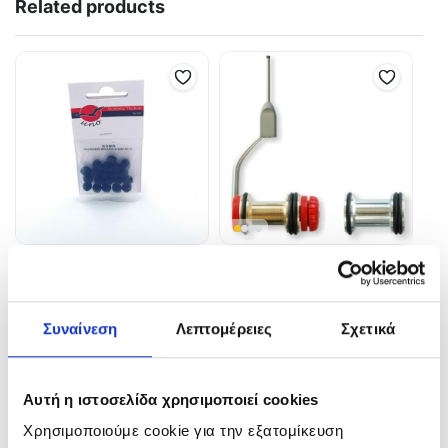
Related products
UNO Χάντρα μαλακή black
Stonfo Art 530 Rotoknotter
0,90
€
26,50
€
1,00
€
Συναίνεση
Λεπτομέρειες
Σχετικά
In Stock
In Stock
Προσθήκη στο καλάθι
Προσθήκη στο καλάθι
Αυτή η ιστοσελίδα χρησιμοποιεί cookies
Χρησιμοποιούμε cookie για την εξατομίκευση