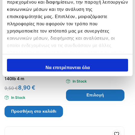
περιεχομένου και διαφημίσεων, την παροχή λειτουργιών
κοινωνικών μέσων και την ανάλυση της
επισκεψιμότητάς μας. Επιπλέον, μοιραζόμαστε
πληροφορίες που αφορούν τον τρόπο που
χρησιμοποιείτε τον ιστότοπό μας με συνεργάτες
κοινωνικών μέσων, διαφήμισης και αναλύσεων, οι
οποίοι ενδεχομένως να τις συνδυάσουν με άλλες
πληροφορίες που τους έχετε παραχωρήσει ή τις οποίες
έχουν συλλέξει σε σχέση με την από μέρους σας χρήση
XESTA ASSIST PE Pink with
SALTIGA SPLIT Ring
των υπηρεσιών τους.
Να επιτρέπονται όλα
FLUORO CORE/ Νήμα
9,50
€
–
11,60
€
κατασκευής Assist Hook
140lb 4 m
In Stock
8,90
€
9,50
€
Επιλογή
In Stock
Προσθήκη στο καλάθι