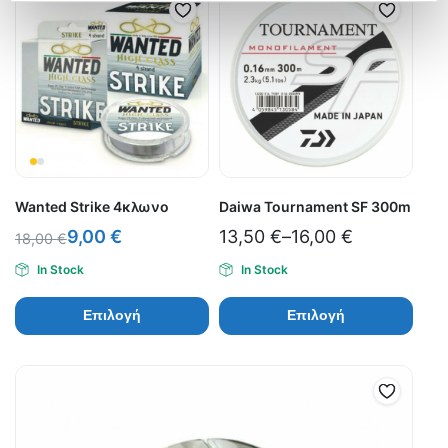
Wanted Strike 4κλωνο
Daiwa Tournament SF 300m
9,00
€
13,50
€
–
16,00
€
18,00
€
In Stock
In Stock
Επιλογή
Επιλογή