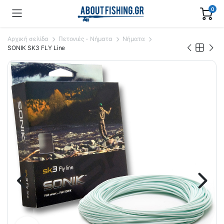
0
Αρχική σελίδα
Πετονιές - Νήματα
Νήματα
SONIK SK3 FLY Line