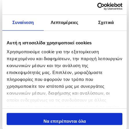
Συναίνεση
Λεπτομέρειες
Σχετικά
Αυτή η ιστοσελίδα χρησιμοποιεί cookies
Χρησιμοποιούμε cookie για την εξατομίκευση
περιεχομένου και διαφημίσεων, την παροχή λειτουργιών
κοινωνικών μέσων και την ανάλυση της
επισκεψιμότητάς μας. Επιπλέον, μοιραζόμαστε
Yuki Safu Cast Shock Leader
YGK X-Braid Super Jigman
Tapered Clear
x8
πληροφορίες που αφορούν τον τρόπο που
χρησιμοποιείτε τον ιστότοπό μας με συνεργάτες
21,50
€
55,00
€
κοινωνικών μέσων, διαφήμισης και αναλύσεων, οι
In Stock
In Stock
οποίοι ενδεχομένως να τις συνδυάσουν με άλλες
πληροφορίες που τους έχετε παραχωρήσει ή τις οποίες
Επιλογή
Επιλογή
έχουν συλλέξει σε σχέση με την από μέρους σας χρήση
των υπηρεσιών τους.
Να επιτρέπονται όλα