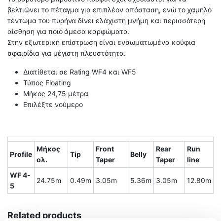
βελτιώνει το πέταγμα για επιπλέον απόσταση, ενώ το χαμηλό
τέντωμα του πυρήνα δίνει ελάχιστη μνήμη και περισσότερη
αίσθηση για ποιό άμεσα καρφώματα.
Στην εξωτερική επίστρωση είναι ενσωματωμένα κούφια
σφαιρίδια για μέγιστη πλευστότητα.
Διατίθεται σε Rating WF4 και WF5
Τύπος Floating
Μήκος 24,75 μέτρα
Επιλέξτε νούμερο
Μήκος
Front
Rear
Run
Profile
Tip
Belly
ολ.
Taper
Taper
line
WF 4-
24.75m
0.49m
3.05m
5.36m
3.05m
12.80m
5
Related products