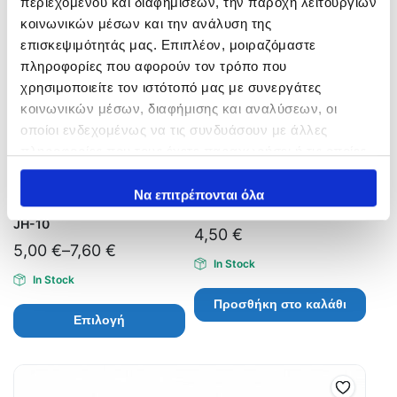
περιεχομένου και διαφημίσεων, την παροχή λειτουργιών
κοινωνικών μέσων και την ανάλυση της
επισκεψιμότητάς μας. Επιπλέον, μοιραζόμαστε
πληροφορίες που αφορούν τον τρόπο που
χρησιμοποιείτε τον ιστότοπό μας με συνεργάτες
κοινωνικών μέσων, διαφήμισης και αναλύσεων, οι
οποίοι ενδεχομένως να τις συνδυάσουν με άλλες
πληροφορίες που τους έχετε παραχωρήσει ή τις οποίες
έχουν συλλέξει σε σχέση με την από μέρους σας χρήση
των υπηρεσιών τους.
Να επιτρέπονται όλα
Αγκίστρια Vanfook Jigen
Inox VMC 8255S
JH-10
4,50
€
5,00
€
–
7,60
€
In Stock
In Stock
Προσθήκη στο καλάθι
Επιλογή