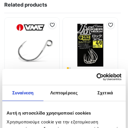
Related products
Αγκίστρια VMC 7266 TI
Owner Cultiva Jigger
Medium JF-36
4,50
€
Συναίνεση
Λεπτομέρειες
Σχετικά
6,50
€
In Stock
In Stock
Προσθήκη στο καλάθι
Αυτή η ιστοσελίδα χρησιμοποιεί cookies
Επιλογή
Χρησιμοποιούμε cookie για την εξατομίκευση