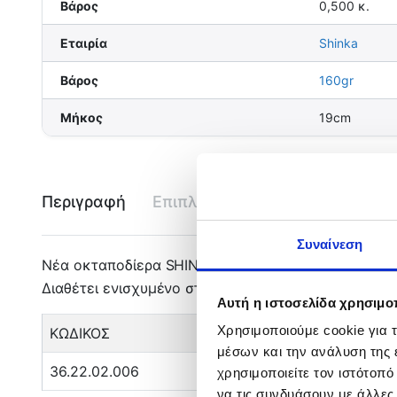
Βάρος
0,500 κ.
Εταιρία
Shinka
Βάρος
160gr
Μήκος
19cm
Περιγραφή
Επιπλέον πληροφορίες
Εται
Συναίνεση
Νέα οκταποδίερα SHINKA ροζ χρώματος με σταθερό 
Διαθέτει ενισχυμένο στριφτάρι και δύο ανθεκτικά αγ
Αυτή η ιστοσελίδα χρησιμοπ
Χρησιμοποιούμε cookie για 
ΚΩΔΙΚΟΣ
μέσων και την ανάλυση της
36.22.02.006
χρησιμοποιείτε τον ιστότοπ
να τις συνδυάσουν με άλλες