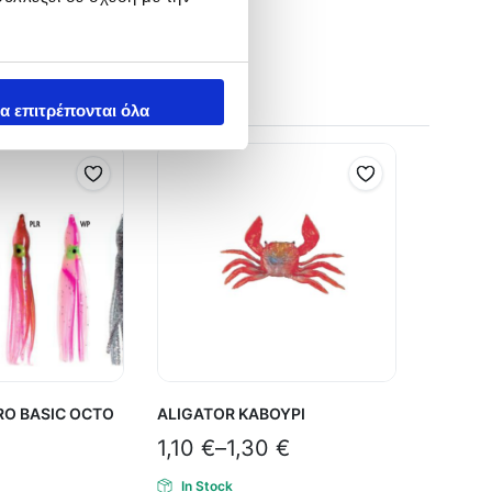
α επιτρέπονται όλα
RO BASIC OCTO
ALIGATOR ΚΑΒΟΥΡΙ
1,10
€
–
1,30
€
In Stock