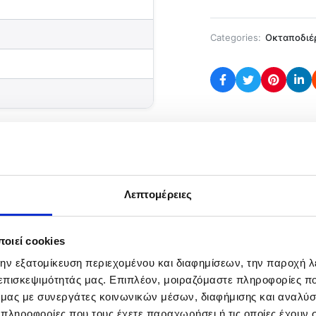
Categories:
Οκταποδιέ
ρία
Λεπτομέρειες
μολύβι σε σχήμα ημισφαιρίου, έτσι ώστε να στέκεται ορθ
κίστρια.
οιεί cookies
την εξατομίκευση περιεχομένου και διαφημίσεων, την παροχή 
MOD
ΟΛΙΚΟ ΒΑΡΟΣ
 επισκεψιμότητάς μας. Επιπλέον, μοιραζόμαστε πληροφορίες π
P-30
160 gr
ό μας με συνεργάτες κοινωνικών μέσων, διαφήμισης και αναλύσ
 πληροφορίες που τους έχετε παραχωρήσει ή τις οποίες έχουν σ