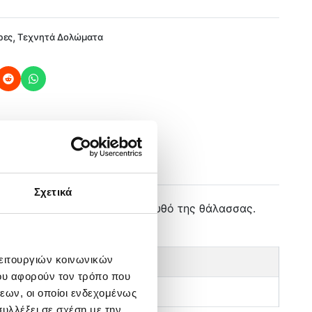
,
ρες
Τεχνητά Δολώματα
Σχετικά
ά και να μην σκαλώνει στο βυθό της θάλασσας.
λειτουργιών κοινωνικών
ΜΗΚΟΣ
ου αφορούν τον τρόπο που
19 cm
εων, οι οποίοι ενδεχομένως
υλλέξει σε σχέση με την