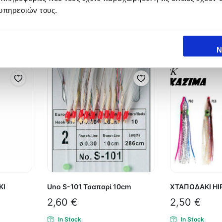
υπηρεσιών τους.
Ν
ΚΙ
Uno S-101 Τσαπαρί 10cm
ΧΤΑΠΟΔΑΚΙ HI
2,60
€
2,50
€
In Stock
In Stock