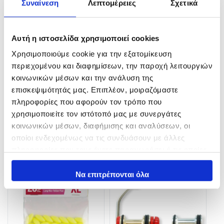
Συναίνεση
Λεπτομέρειες
Σχετικά
Αυτή η ιστοσελίδα χρησιμοποιεί cookies
Χρησιμοποιούμε cookie για την εξατομίκευση
OWNER SSW with cutting
Colmic GM 6008 Split Rings
point
περιεχομένου και διαφημίσεων, την παροχή λειτουργιών
2,50
€
κοινωνικών μέσων και την ανάλυση της
4,50
€
In Stock
επισκεψιμότητάς μας. Επιπλέον, μοιραζόμαστε
In Stock
πληροφορίες που αφορούν τον τρόπο που
Προσθήκη στο καλάθι
χρησιμοποιείτε τον ιστότοπό μας με συνεργάτες
Επιλογή
κοινωνικών μέσων, διαφήμισης και αναλύσεων, οι
οποίοι ενδεχομένως να τις συνδυάσουν με άλλες
πληροφορίες που τους έχετε παραχωρήσει ή τις οποίες
έχουν συλλέξει σε σχέση με την από μέρους σας χρήση
των υπηρεσιών τους.
Να επιτρέπονται όλα