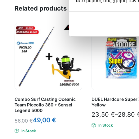
από μέρους σας χρήση των 
Related products
Combo Surf Casting Oceanic
DUEL Hardcore Super
Team Piccollo 360 + Sensei
Yellow
Legend 5000
23,50
€
–
28,80
49,00
€
56,00
€
In Stock
In Stock