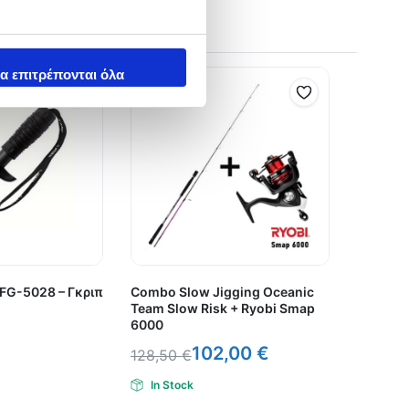
α επιτρέπονται όλα
p FG-5028 – Γκριπ
Combo Slow Jigging Oceanic
Team Slow Risk + Ryobi Smap
6000
102,00
€
128,50
€
In Stock