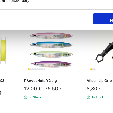
υπηρεσιών τους.
Ν
 X8
Πλάνοι Hots Y2 Jig
Atisen Lip Gri
12,00
€
–
35,50
€
8,80
€
€
In Stock
In Stock