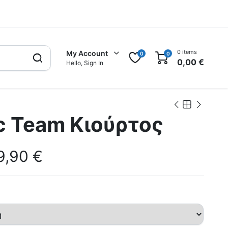
0 items
My Account
0
0
0,00
€
Hello, Sign In
c Team Κιούρτος
9,90
€