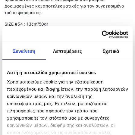
Δοκιμασμένες και αποτελεσματικές για τον συγκεκριμένο
τρόπο ψαρέματος.
SIZE #54 : 13cm/50gr
SIZE #55 : 16cm/150gr
Συναίνεση
Λεπτομέρειες
Σχετικά
Related products
Αυτή η ιστοσελίδα χρησιμοποιεί cookies
Χρησιμοποιούμε cookie για την εξατομίκευση
περιεχομένου και διαφημίσεων, την παροχή λειτουργιών
κοινωνικών μέσων και την ανάλυση της
επισκεψιμότητάς μας. Επιπλέον, μοιραζόμαστε
πληροφορίες που αφορούν τον τρόπο που
χρησιμοποιείτε τον ιστότοπό μας με συνεργάτες
κοινωνικών μέσων, διαφήμισης και αναλύσεων, οι
ALIGATOR ΚΑΒΟΥΡΙ
Savage Gear Needle Jig
οποίοι ενδεχομένως να τις συνδυάσουν με άλλες