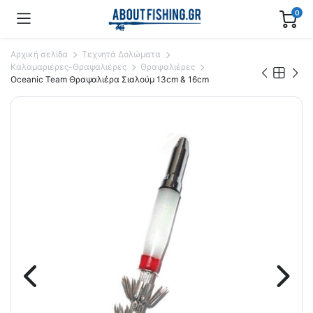
0
Αρχική σελίδα
Τεχνητά Δολώματα
Καλαμαριέρες-Θραψαλιέρες
Θραψαλιέρες
Oceanic Team Θραψαλιέρα Σιαλούμ 13cm & 16cm