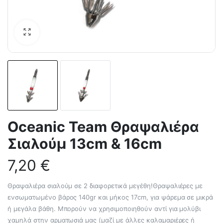
Oceanic Team Θραψαλιέρα
Σιαλούμ 13cm & 16cm
7,20
€
Θραψαλιέρα σιαλούμ σε 2 διαφορετικά μεγέθη!Θραψαλιέρες με
ενσωματωμένο βάρος 140gr και μήκος 17cm, για ψάρεμα σε μικρά
ή μεγάλα βάθη. Μπορούν να χρησιμοποιηθούν αντί για μολύβι
χαμηλά στην αρματωσιά μας (μαζί με άλλες καλαμαριέρες ή