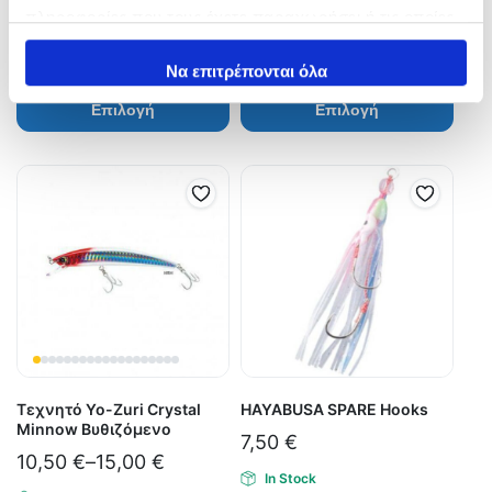
πληροφορίες που τους έχετε παραχωρήσει ή τις οποίες
1,10
€
–
1,30
€
10,00
€
–
14,40
€
έχουν συλλέξει σε σχέση με την από μέρους σας χρήση
In Stock
In Stock
των υπηρεσιών τους.
Να επιτρέπονται όλα
Επιλογή
Επιλογή
Τεχνητό Yo-Zuri Crystal
HAYABUSA SPARE Hooks
Minnow Βυθιζόμενο
7,50
€
10,50
€
–
15,00
€
In Stock