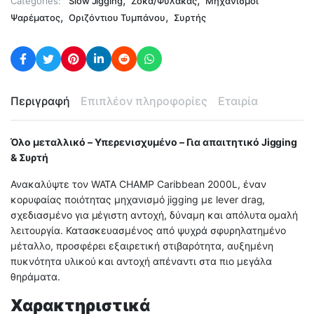
Categories:
Slow Jigging
Ζόκα/Φύλακας
Μηχανισμοί
,
,
Ψαρέματος
Οριζόντιου Τυμπάνου
Συρτής
Περιγραφή
Επιπλέον πληροφορίες
Εταιρία
Όλο μεταλλικό – Υπερενισχυμένο – Για απαιτητικό Jigging
& Συρτή
Ανακαλύψτε τον WATA CHAMP Caribbean 2000L, έναν
κορυφαίας ποιότητας μηχανισμό jigging με lever drag,
σχεδιασμένο για μέγιστη αντοχή, δύναμη και απόλυτα ομαλή
λειτουργία. Κατασκευασμένος από ψυχρά σφυρηλατημένο
μέταλλο, προσφέρει εξαιρετική στιβαρότητα, αυξημένη
πυκνότητα υλικού και αντοχή απέναντι στα πιο μεγάλα
θηράματα.
Χαρακτηριστικά