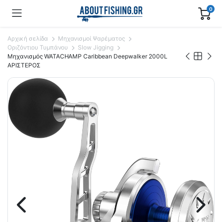
0
Αρχική σελίδα
Μηχανισμοί Ψαρέματος
Οριζόντιου Τυμπάνου
Slow Jigging
Mηχανισμός WATACHAMP Caribbean Deepwalker 2000L
ΑΡΙΣΤΕΡΟΣ