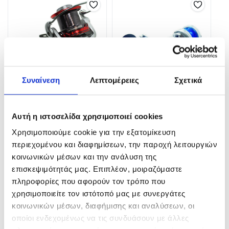
Συναίνεση
Λεπτομέρειες
Σχετικά
Μηχανισμός Oceanic Team
Tatler ADVANCETAT
Atom 10000
Αυτή η ιστοσελίδα χρησιμοποιεί cookies
275,00
€
–
290,00
€
55,00
€
Χρησιμοποιούμε cookie για την εξατομίκευση
In Stock
περιεχομένου και διαφημίσεων, την παροχή λειτουργιών
In Stock
κοινωνικών μέσων και την ανάλυση της
Επιλογή
επισκεψιμότητάς μας. Επιπλέον, μοιραζόμαστε
Προσθήκη στο καλάθι
πληροφορίες που αφορούν τον τρόπο που
χρησιμοποιείτε τον ιστότοπό μας με συνεργάτες
κοινωνικών μέσων, διαφήμισης και αναλύσεων, οι
οποίοι ενδεχομένως να τις συνδυάσουν με άλλες