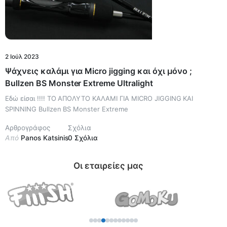
2 Ιούλ 2023
Ψάχνεις καλάμι για Micro jigging και όχι μόνο ;
Bullzen BS Monster Extreme Ultralight
Εδώ είσαι !!!! ΤΟ ΑΠΟΛΥΤΟ ΚΑΛΑΜΙ ΓΙΑ MICRO JIGGING KAI
SPINNING Bullzen BS Monster Extreme
Αρθρογράφος
Σχόλια
Από
Panos Katsinis
0 Σχόλια
Οι εταιρείες μας