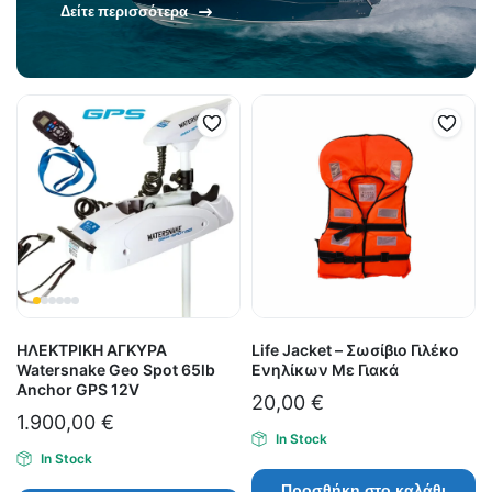
Δείτε περισσότερα
ΗΛΕΚΤΡΙΚΗ ΑΓΚΥΡΑ
Life Jacket – Σωσίβιο Γιλέκο
Watersnake Geo Spot 65lb
Ενηλίκων Με Γιακά
Anchor GPS 12V
20,00
€
1.900,00
€
In Stock
In Stock
Προσθήκη στο καλάθι