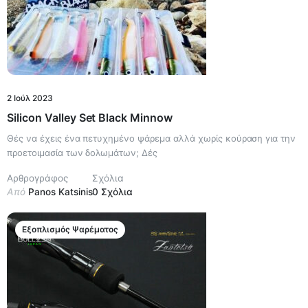
2 Ιούλ 2023
Silicon Valley Set Black Minnow
Θές να έχεις ένα πετυχημένο ψάρεμα αλλά χωρίς κούραση για την
προετοιμασία των δολωμάτων; Δές
Αρθρογράφος
Σχόλια
Από
Panos Katsinis
0 Σχόλια
Εξοπλισμός Ψαρέματος