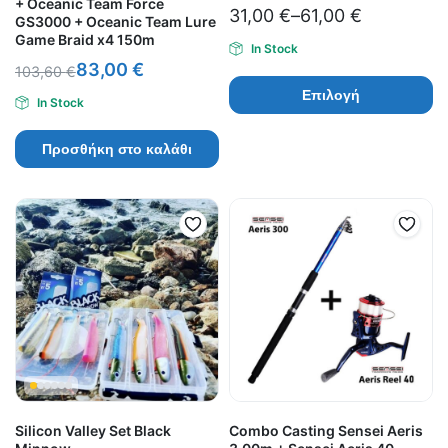
+ Oceanic Team Force
31,00
€
–
61,00
€
GS3000 + Oceanic Team Lure
Game Braid x4 150m
In Stock
83,00
€
103,60
€
Επιλογή
In Stock
Προσθήκη στο καλάθι
Silicon Valley Set Black
Combo Casting Sensei Aeris