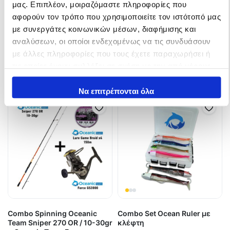
Stealth II 390 + Sensei Soltera
Dentex 420 + Sensei Soltera
μας. Επιπλέον, μοιραζόμαστε πληροφορίες που
10000
10000
αφορούν τον τρόπο που χρησιμοποιείτε τον ιστότοπό μας
228,00
€
167,00
€
282,00
€
224,00
€
με συνεργάτες κοινωνικών μέσων, διαφήμισης και
αναλύσεων, οι οποίοι ενδεχομένως να τις συνδυάσουν
In Stock
In Stock
με άλλες πληροφορίες που τους έχετε παραχωρήσει ή
τις οποίες έχουν συλλέξει σε σχέση με την από μέρους
Προσθήκη στο καλάθι
Προσθήκη στο καλάθι
σας χρήση των υπηρεσιών τους.
Να επιτρέπονται όλα
Combo Spinning Oceanic
Combo Set Ocean Ruler με
Team Sniper 270 OR / 10-30gr
κλέφτη