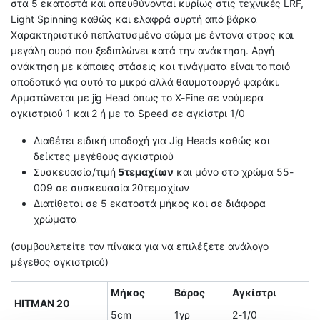
στα 5 εκατοστά και απευθύνονται κυρίως στις τεχνικές LRF,
Light Spinning καθώς και ελαφρά συρτή από βάρκα
Χαρακτηριστικό πεπλατυσμένο σώμα με έντονα στρας και
μεγάλη ουρά που ξεδιπλώνει κατά την ανάκτηση. Αργή
ανάκτηση με κάποιες στάσεις και τινάγματα είναι το ποιό
αποδοτικό για αυτό το μικρό αλλά θαυματουργό ψαράκι.
Αρματώνεται με jig Head όπως το X-Fine σε νούμερα
αγκιστριού 1 και 2 ή με τα Speed σε αγκίστρι 1/0
Διαθέτει ειδική υποδοχή για Jig Heads καθώς και
δείκτες μεγέθους αγκιστριού
Συσκευασία/τιμή
5τεμαχίων
και μόνο στο χρώμα 55-
009 σε συσκευασία 20τεμαχίων
Διατίθεται σε 5 εκατοστά μήκος και σε διάφορα
χρώματα
(συμβουλετείτε τον πίνακα για να επιλέξετε ανάλογο
μέγεθος αγκιστριού)
Μήκος
Βάρος
Αγκίστρι
ΗΙΤΜΑΝ 20
5cm
1γρ
2-1/0