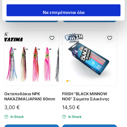
In Stock
In Stock
έχουν συλλέξει σε σχέση με την από μέρους σας χρήση
των υπηρεσιών τους.
Να επιτρέπονται όλα
Προσθήκη στο καλάθι
Επιλογή
Οκταποδάκια NPK
FIIISH ”BLACK MINNOW
NAKAZIMA(JAPAN) 60mm
ΝΟ6” Σώματα Σιλικόνης
3,00
€
14,50
€
In Stock
In Stock