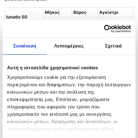
Μήκος
Βάρος
Αγκίστρι
lunatic 50
12,5cm
16γρ
5/0-7/0
Related products
Συναίνεση
Λεπτομέρειες
Σχετικά
Αυτή η ιστοσελίδα χρησιμοποιεί cookies
Χρησιμοποιούμε cookie για την εξατομίκευση
περιεχομένου και διαφημίσεων, την παροχή λειτουργιών
κοινωνικών μέσων και την ανάλυση της
επισκεψιμότητάς μας. Επιπλέον, μοιραζόμαστε
πληροφορίες που αφορούν τον τρόπο που
χρησιμοποιείτε τον ιστότοπό μας με συνεργάτες
κοινωνικών μέσων, διαφήμισης και αναλύσεων, οι
Uno S-101 Τσαπαρί 10cm
EMERALDAS Nude
οποίοι ενδεχομένως να τις συνδυάσουν με άλλες
2,60
€
12,40
€
πληροφορίες που τους έχετε παραχωρήσει ή τις οποίες