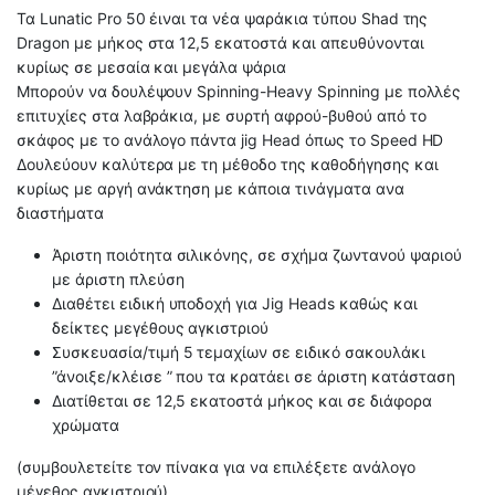
Τα Lunatic Pro 50 έιναι τα νέα ψαράκια τύπου Shad της
Dragon με μήκος στα 12,5 εκατοστά και απευθύνονται
κυρίως σε μεσαία και μεγάλα ψάρια
Μπορούν να δουλέψουν Spinning-Heavy Spinning με πολλές
επιτυχίες στα λαβράκια, με συρτή αφρού-βυθού από το
σκάφος με το ανάλογο πάντα jig Head όπως το Speed HD
Δουλεύουν καλύτερα με τη μέθοδο της καθοδήγησης και
κυρίως με αργή ανάκτηση με κάποια τινάγματα ανα
διαστήματα
Άριστη ποιότητα σιλικόνης, σε σχήμα ζωντανού ψαριού
με άριστη πλεύση
Διαθέτει ειδική υποδοχή για Jig Heads καθώς και
δείκτες μεγέθους αγκιστριού
Συσκευασία/τιμή 5 τεμαχίων σε ειδικό σακουλάκι
”άνοιξε/κλέισε ” που τα κρατάει σε άριστη κατάσταση
Διατίθεται σε 12,5 εκατοστά μήκος και σε διάφορα
χρώματα
(συμβουλετείτε τον πίνακα για να επιλέξετε ανάλογο
μέγεθος αγκιστριού)