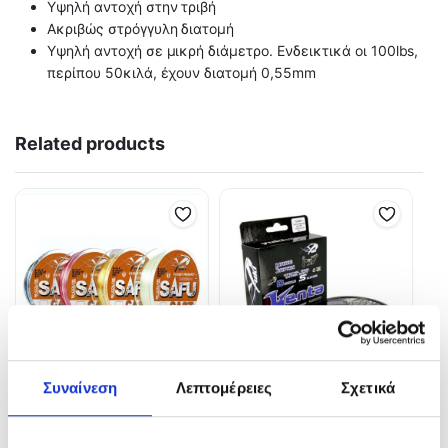
Υψηλή αντοχή στην τριβή
Ακριβώς στρόγγυλη διατομή
Υψηλή αντοχή σε μικρή διάμετρο. Ενδεικτικά οι 100lbs,
περίπου 50κιλά, έχουν διατομή 0,55mm
Related products
Συναίνεση
Λεπτομέρειες
Σχετικά
Yuki Safu Cast Shock Leader
Yuki Kenta 1000m
Tapered Clear
19,00
€
–
28,00
€