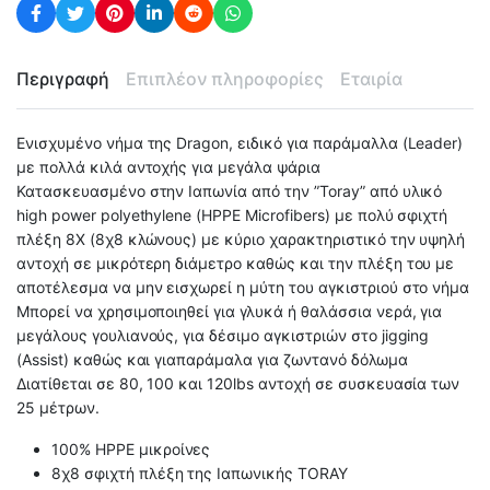
Περιγραφή
Επιπλέον πληροφορίες
Εταιρία
Ενισχυμένο νήμα της Dragon, ειδικό για παράμαλλα (Leader)
με πολλά κιλά αντοχής για μεγάλα ψάρια
Κατασκευασμένο στην Ιαπωνία από την ”Toray” από υλικό
high power polyethylene (HPPE Microfibers) με πολύ σφιχτή
πλέξη 8Χ (8χ8 κλώνους) με κύριο χαρακτηριστικό την υψηλή
αντοχή σε μικρότερη διάμετρο καθώς και την πλέξη του με
αποτέλεσμα να μην εισχωρεί η μύτη του αγκιστριού στο νήμα
Μπορεί να χρησιμοποιηθεί για γλυκά ή θαλάσσια νερά, για
μεγάλους γουλιανούς, για δέσιμο αγκιστριών στο jigging
(Assist) καθώς και γιαπαράμαλα για ζωντανό δόλωμα
Διατίθεται σε 80, 100 και 120lbs αντοχή σε συσκευασία των
25 μέτρων.
100% HPPE μικροίνες
8χ8 σφιχτή πλέξη της Ιαπωνικής TORAY