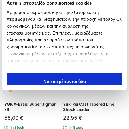
21,50
€
Αυτή η ιστοσελίδα χρησιμοποιεί cookies
In Stock
Χρησιμοποιούμε cookie για την εξατομίκευση
In Stock
περιεχομένου και διαφημίσεων, την παροχή λειτουργιών
Επιλογή
Επιλογή
κοινωνικών μέσων και την ανάλυση της
επισκεψιμότητάς μας. Επιπλέον, μοιραζόμαστε
πληροφορίες που αφορούν τον τρόπο που
χρησιμοποιείτε τον ιστότοπό μας με συνεργάτες
κοινωνικών μέσων, διαφήμισης και αναλύσεων, οι
οποίοι ενδεχομένως να τις συνδυάσουν με άλλες
πληροφορίες που τους έχετε παραχωρήσει ή τις οποίες
έχουν συλλέξει σε σχέση με την από μέρους σας χρήση
των υπηρεσιών τους.
Να επιτρέπονται όλα
YGK X-Braid Super Jigman
Yuki Kei Cast Tapered Line
x8
Shock Leader
55,00
€
22,95
€
In Stock
In Stock