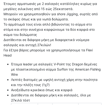
Έτοιμες αρματωσιές με 2 σαλαγιές κατάλληλες κυρίως για
μεγάλες σιλικόνες από 15 εώς 25εκατοστά.
Μπορούν να χρησιμοποιηθούν για shore Jigging, συρτές από
το σκάφος όπως και για νωπά δολώματα.
Το αρμάτωμά τους είναι απλό βιδώνοντας το σύρμα στο
στόμα και στην συνέχεια καρφώνουμε τα δύο καρφιά στο
σώμα του δολώματος
Διατίθενται σε διάφορα μήκη με διαφορετικά νούμερα
σαλαγιάς και αντοχή 27κιλών!
Για έξτρα βάρος μπορούμε να χρησιμοποιήσουμε τα Flexi
Head
Έτοιμα leader με σαλαγιές V-Point της Dragon δεμένες
με πλαστικοποιημένο σύρμα Surflon της American Fishing
Wire
Λεπτές διατομές με υψηλή αντοχή χάρη στην ποιότητα
και την πλέξη τους (1χ7)
Ανοξείδωτα κρικάκια όπως και καρφιά
Διατίθενται σε διάφορα μήκη και σαλαγιές, όλα με
27κιλά τέστ