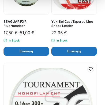
SEAGUAR FXR
Yuki Kei Cast Tapered Line
Fluorocarbon
Shock Leader
17,50
€
–
51,00
€
22,95
€
In Stock
In Stock
Επιλογή
Επιλογή