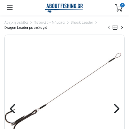
0
Αρχική σελίδα
Πετονιές - Νήματα
Shock Leader
Dragon Leader με σαλαγιά