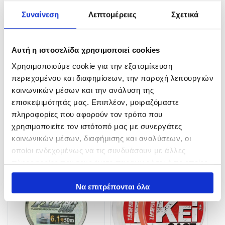
Συναίνεση
Λεπτομέρειες
Σχετικά
Αυτή η ιστοσελίδα χρησιμοποιεί cookies
Χρησιμοποιούμε cookie για την εξατομίκευση
Yuki Safu Cast Shock Leader
BIONIX λευκό 0.50mm
περιεχομένου και διαφημίσεων, την παροχή λειτουργιών
Tapered Clear
1,40
€
κοινωνικών μέσων και την ανάλυση της
21,50
€
επισκεψιμότητάς μας. Επιπλέον, μοιραζόμαστε
In Stock
In Stock
πληροφορίες που αφορούν τον τρόπο που
Προσθήκη στο καλάθι
χρησιμοποιείτε τον ιστότοπό μας με συνεργάτες
Επιλογή
κοινωνικών μέσων, διαφήμισης και αναλύσεων, οι
οποίοι ενδεχομένως να τις συνδυάσουν με άλλες
πληροφορίες που τους έχετε παραχωρήσει ή τις οποίες
έχουν συλλέξει σε σχέση με την από μέρους σας χρήση
των υπηρεσιών τους.
Να επιτρέπονται όλα