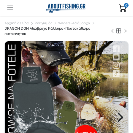
0
Αρχική σελίδα
Ρουχισμός
Waders-Αδιάβροχα
DRAGON DGN Aδιάβροχο Κάλλυμα-Πλατοκάθισμα
αυτοκινητου