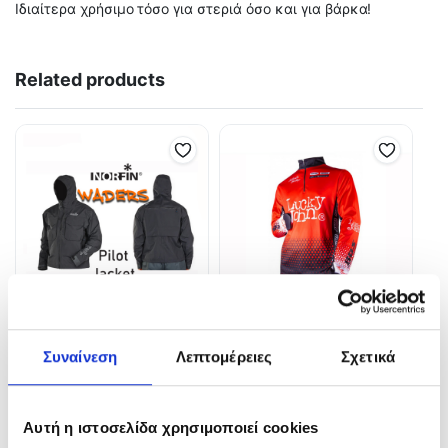
Ιδιαίτερα χρήσιμο τόσο για στεριά όσο και για βάρκα!
Related products
Norfin WADING jacket PILOT
NORFIN & LUCKY JOHN PRO
Συναίνεση
Λεπτομέρειες
Σχετικά
BREATHABLE-ΔΙΑΠΝΕΟΝ
TEAM SHIRT DIGITAL UV
225,00
€
44,00
€
Αυτή η ιστοσελίδα χρησιμοποιεί cookies
In Stock
In Stock