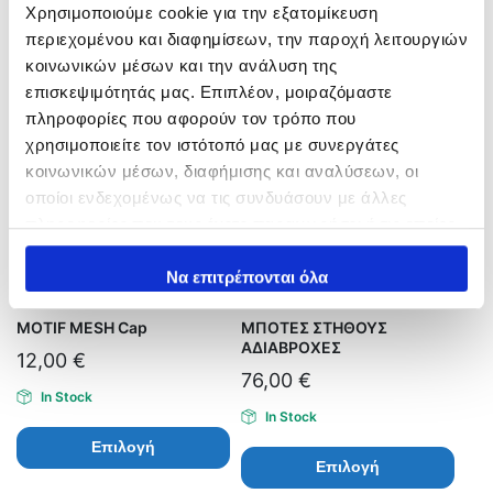
Χρησιμοποιούμε cookie για την εξατομίκευση
Επιλογή
Επιλογή
περιεχομένου και διαφημίσεων, την παροχή λειτουργιών
κοινωνικών μέσων και την ανάλυση της
επισκεψιμότητάς μας. Επιπλέον, μοιραζόμαστε
πληροφορίες που αφορούν τον τρόπο που
χρησιμοποιείτε τον ιστότοπό μας με συνεργάτες
κοινωνικών μέσων, διαφήμισης και αναλύσεων, οι
οποίοι ενδεχομένως να τις συνδυάσουν με άλλες
πληροφορίες που τους έχετε παραχωρήσει ή τις οποίες
έχουν συλλέξει σε σχέση με την από μέρους σας χρήση
των υπηρεσιών τους.
Να επιτρέπονται όλα
MOTIF MESH Cap
ΜΠΟΤΕΣ ΣΤΗΘΟΥΣ
ΑΔΙΑΒΡΟΧΕΣ
12,00
€
76,00
€
In Stock
In Stock
Επιλογή
Επιλογή