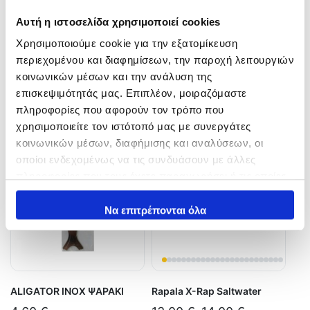
FIIISH BLACK MINNOW
UV Needle jig
Αυτή η ιστοσελίδα χρησιμοποιεί cookies
Μολυβοκεφαλές
8,00
€
Χρησιμοποιούμε cookie για την εξατομίκευση
6,50
€
–
18,95
€
In Stock
περιεχομένου και διαφημίσεων, την παροχή λειτουργιών
In Stock
κοινωνικών μέσων και την ανάλυση της
Επιλογή
επισκεψιμότητάς μας. Επιπλέον, μοιραζόμαστε
Επιλογή
πληροφορίες που αφορούν τον τρόπο που
χρησιμοποιείτε τον ιστότοπό μας με συνεργάτες
κοινωνικών μέσων, διαφήμισης και αναλύσεων, οι
οποίοι ενδεχομένως να τις συνδυάσουν με άλλες
πληροφορίες που τους έχετε παραχωρήσει ή τις οποίες
έχουν συλλέξει σε σχέση με την από μέρους σας χρήση
των υπηρεσιών τους.
Να επιτρέπονται όλα
ALIGATOR INOX ΨΑΡΑΚΙ
Rapala X-Rap Saltwater