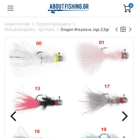
0
Αρχική σελίδα
Τεχνητά Δολώματα
Μολυβοκεφαλές- Jig Heads
Dragon Φτεράκια Jigs 2,5gr