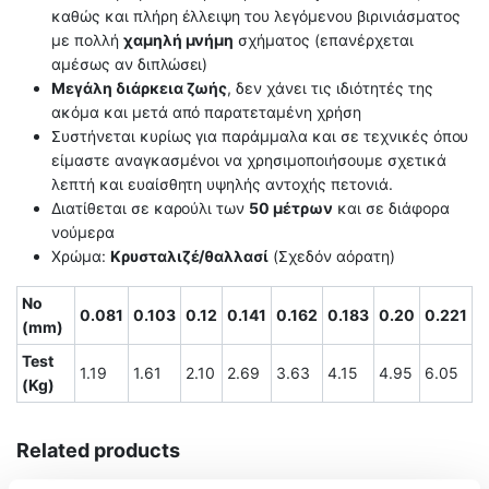
καθώς και πλήρη έλλειψη του λεγόμενου βιρινιάσματος
με πολλή
χαμηλή μνήμη
σχήματος (επανέρχεται
αμέσως αν διπλώσει)
Μεγάλη διάρκεια ζωής
, δεν χάνει τις ιδιότητές της
ακόμα και μετά από παρατεταμένη χρήση
Συστήνεται κυρίως για παράμμαλα και σε τεχνικές όπου
είμαστε αναγκασμένοι να χρησιμοποιήσουμε σχετικά
λεπτή και ευαίσθητη υψηλής αντοχής πετονιά.
Διατίθεται σε καρούλι των
50 μέτρων
και σε διάφορα
νούμερα
Χρώμα:
Κρυσταλιζέ/θαλλασί
(Σχεδόν αόρατη)
No
0.081
0.103
0.12
0.141
0.162
0.183
0.20
0.221
(mm)
Test
1.19
1.61
2.10
2.69
3.63
4.15
4.95
6.05
(Kg)
Related products