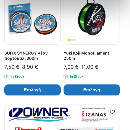
SUFIX SYNERGY νέον
Yuki Koji Monofilament
πορτοκαλί 300m
250m
7,50
€
–
8,90
€
7,00
€
–
11,00
€
In Stock
In Stock
Επιλογή
Επιλογή