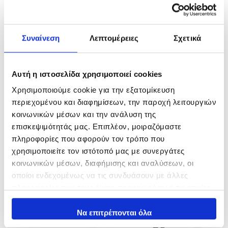
Συναίνεση
Λεπτομέρειες
Σχετικά
Αυτή η ιστοσελίδα χρησιμοποιεί cookies
Χρησιμοποιούμε cookie για την εξατομίκευση
περιεχομένου και διαφημίσεων, την παροχή λειτουργιών
κοινωνικών μέσων και την ανάλυση της
Yuki Taper Line Cast Shock
UNO Πλεξάνες
επισκεψιμότητάς μας. Επιπλέον, μοιραζόμαστε
Leader
28,60
€
–
38,70
€
πληροφορίες που αφορούν τον τρόπο που
24,50
€
In Stock
χρησιμοποιείτε τον ιστότοπό μας με συνεργάτες
In Stock
κοινωνικών μέσων, διαφήμισης και αναλύσεων, οι
Επιλογή
οποίοι ενδεχομένως να τις συνδυάσουν με άλλες
Επιλογή
πληροφορίες που τους έχετε παραχωρήσει ή τις οποίες
έχουν συλλέξει σε σχέση με την από μέρους σας χρήση
των υπηρεσιών τους.
Να επιτρέπονται όλα