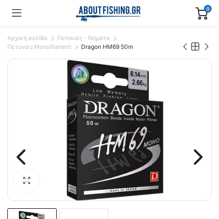
0
Αρχική σελίδα
Πετονιές - Νήματα
Πετονιές Monofilament
Dragon ΗΜ69 50m