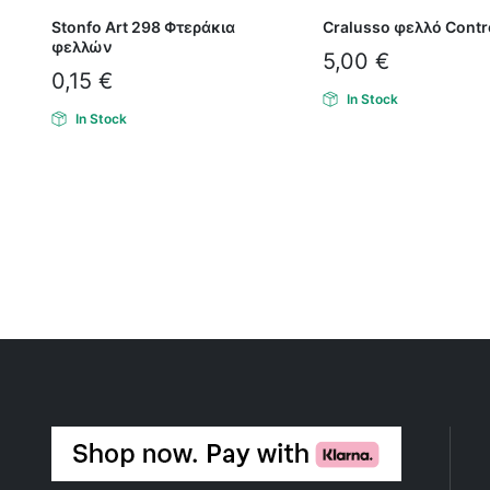
Stonfo Art 298 Φτεράκια
Cralusso φελλό Contr
φελλών
5,00
€
0,15
€
In Stock
In Stock