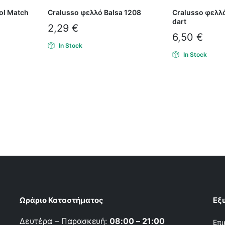
ol Match
Cralusso φελλό Balsa 1208
Cralusso φελλ
dart
2,29
€
6,50
€
In Stock
In Stock
Ωράριο Καταστήματος
Εξ
Δευτέρα – Παρασκευή:
08:00 – 21:00
Επι