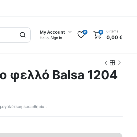
0 items
My Account
0
0
0,00
€
Hello, Sign In
o φελλό Balsa 1204
μεγαλύτερη ευαισθησία..