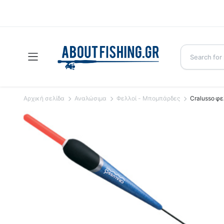
Αρχική σελίδα
Αναλώσιμα
Φελλοί - Μπομπάρδες
Cralusso φε