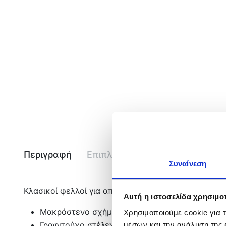
Περιγραφή
Επιπλέον πληροφορίες
Εται
Συναίνεση
Κλασικοί φελλοί για απίκο ή Bolo κατασκευασμένοι 
Αυτή η ιστοσελίδα χρησιμοπ
Μακρόστενο σχήμα για μεγαλύτερη ευαισθησία
Χρησιμοποιούμε cookie για 
Γραφιτούχο στέλεχος
μέσων και την ανάλυση της