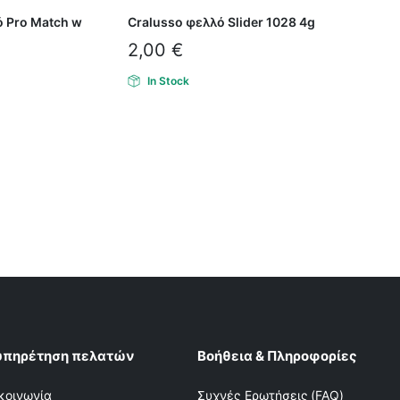
ό Pro Match w
Cralusso φελλό Slider 1028 4g
2,00
€
In Stock
υπηρέτηση πελατών
Βοήθεια & Πληροφορίες
κοινωνία
Συχνές Ερωτήσεις (FAQ)