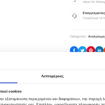
Value-for-Mone
Επαγγελματίε
Γνωρίζουμε τα π
Categories:
Αναλώσιμα
ρία
Λεπτομέρειες
από ξύλο Balsa.
οιεί cookies
την εξατομίκευση περιεχομένου και διαφημίσεων, την παροχή 
 επισκεψιμότητάς μας. Επιπλέον, μοιραζόμαστε πληροφορίες π