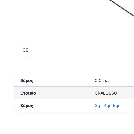
Βάρος
0,02 κ.
Εταιρία
CRALUSSO
Βάρος
3gr
,
4gr
,
5gr