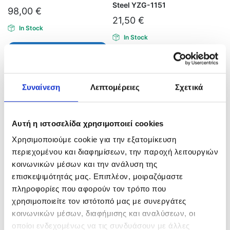
Steel YZG-1151
98,00
€
21,50
€
In Stock
In Stock
Προσθήκη στο καλάθι
Προσθήκη στο καλάθι
Συναίνεση
Λεπτομέρειες
Σχετικά
Αυτή η ιστοσελίδα χρησιμοποιεί cookies
Χρησιμοποιούμε cookie για την εξατομίκευση
περιεχομένου και διαφημίσεων, την παροχή λειτουργιών
κοινωνικών μέσων και την ανάλυση της
επισκεψιμότητάς μας. Επιπλέον, μοιραζόμαστε
πληροφορίες που αφορούν τον τρόπο που
ΓΑΝΤΖΟΣ STAINLESS STEEL
ΓΑΝΤΖΟΣ ART. 2286
χρησιμοποιείτε τον ιστότοπό μας με συνεργάτες
κοινωνικών μέσων, διαφήμισης και αναλύσεων, οι
15,00
€
17,00
€
–
28,00
€
οποίοι ενδεχομένως να τις συνδυάσουν με άλλες