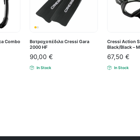
ica Combo
Βατραχοπέδιλα Cressi Gara
Cressi Action 
2000 HF
Black/Black – 
90,00
€
67,50
€
In Stock
In Stock