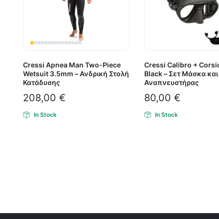
Cressi Apnea Man Two-Piece
Cressi Calibro + Cors
Wetsuit 3.5mm – Ανδρική Στολή
Black – Σετ Μάσκα και
Κατάδυσης
Αναπνευστήρας
208,00
€
80,00
€
In Stock
In Stock