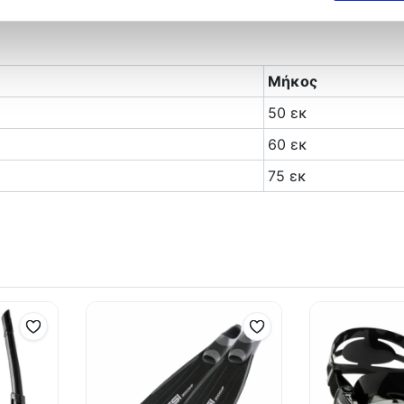
Μήκος
50 εκ
60 εκ
75 εκ