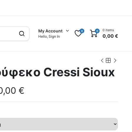
0 items
My Account
0
0
0,00
€
Hello, Sign In
ύφεκο Cressi Sioux
0,00
€