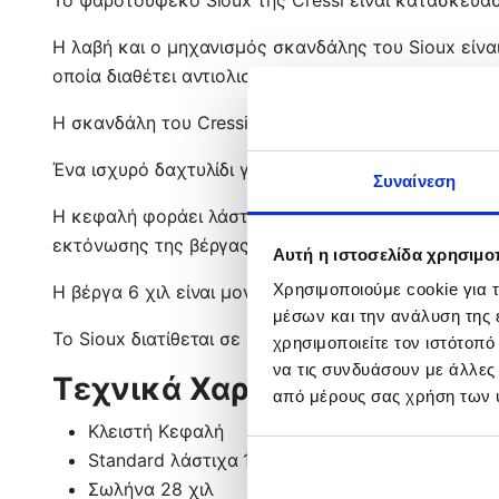
Η λαβή και ο μηχανισμός σκανδάλης του Sioux είναι
οποία διαθέτει αντιολισθητικό υλικό – έχει σχεδιασ
Η σκανδάλη του Cressi Sioux είναι ευαίσθητη, προοδ
Ένα ισχυρό δαχτυλίδι για τη μεσινέζα βρίσκεται κά
Συναίνεση
Η κεφαλή φοράει λάστιχα 13 χιλ, με μεταλλική καμ
εκτόνωσης της βέργας. Η κεφαλή του Sioux διαθέτει
Αυτή η ιστοσελίδα χρησιμοπ
Χρησιμοποιούμε cookie για 
Η βέργα 6 χιλ είναι μονόφτερη, με δύο εγκοπές.
μέσων και την ανάλυση της
Το Sioux διατίθεται σε εκδόσεις των 50 (45 εκ σωλ
χρησιμοποιείτε τον ιστότοπ
να τις συνδυάσουν με άλλες
Τεχνικά Χαρακτηριστικά
από μέρους σας χρήση των 
Κλειστή Κεφαλή
Standard λάστιχα 13 χιλ
Σωλήνα 28 χιλ