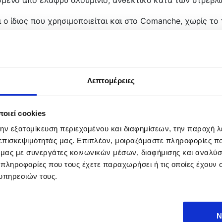
 ο ίδιος που χρησιμοποιείται και στο Comanche, χωρίς το 
τεί έτσι, ώστε να βοηθά την γρήγορη, ενστικτώδη στόχευση
ευτική και διαθέτει ασφάλεια.
τω από τη λαβή, ενώ υπάρχουν και άλλα δύο άγκιστρα για 
Λεπτομέρειες
πάνα και έτσι η Cressi πέτυχε τον ιδανικό συνδυασμό ανά
 επίσης υποδοχή και για διπλά λάστιχα.
οιεί cookies
την εξατομίκευση περιεχομένου και διαφημίσεων, την παροχή 
 επισκεψιμότητάς μας. Επιπλέον, μοιραζόμαστε πληροφορίες π
ήνα), 60 (55 εκ σωλήνα) και 75 (70 εκ σωλήνα).
ό μας με συνεργάτες κοινωνικών μέσων, διαφήμισης και αναλύσ
 πληροφορίες που τους έχετε παραχωρήσει ή τις οποίες έχουν σ
υπηρεσιών τους.
Ν