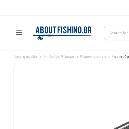
Αρχική σελίδα
Yποβρύχιο Ψάρεμα
Ψαροντούφεκα
Ψαροτούφε