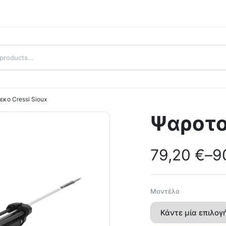
κο Cressi Sioux
Ψαροτο
79,20
€
–
9
Μοντέλο