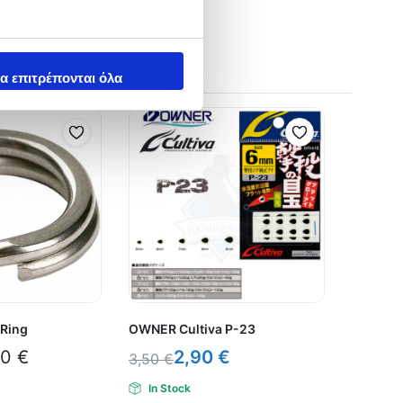
α επιτρέπονται όλα
 Ring
OWNER Cultiva P-23
60
€
2,90
€
3,50
€
In Stock