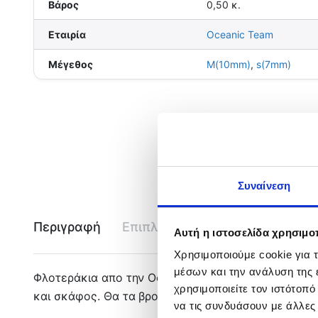
Βάρος
0,50 κ.
Εταιρία
Oceanic Team
Μέγεθος
M(10mm)
,
s(7mm)
Συναίνεση
Περιγραφή
Επιπλέον πληροφορίες
Εται
Αυτή η ιστοσελίδα χρησιμοπ
Χρησιμοποιούμε cookie για 
μέσων και την ανάλυση της
Φλοτεράκια απο την Oceanic Team κατάλληλα για
χρησιμοποιείτε τον ιστότοπ
και σκάφος. Θα τα βρούμε σε δυο διαφορετικά μεγ
να τις συνδυάσουν με άλλες