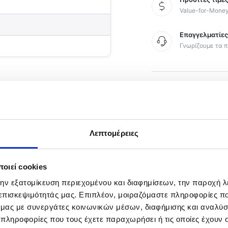
Value-for-Mone
Επαγγελματίε
Γνωρίζουμε τα π
,
Categories:
Floater
Αν
Λεπτομέρειες
ρία
οιεί cookies
την εξατομίκευση περιεχομένου και διαφημίσεων, την παροχή 
 επισκεψιμότητάς μας. Επιπλέον, μοιραζόμαστε πληροφορίες π
 την ανύψωση των δολωμάτων μας τόσο σε ψαρέματα τύπ
ό μας με συνεργάτες κοινωνικών μέσων, διαφήμισης και αναλύσ
έθη για να επιλέξουμε το κατάλληλο μέγεθος αναλόγως το
 πληροφορίες που τους έχετε παραχωρήσει ή τις οποίες έχουν σ