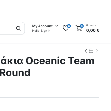
0 items
My Account
0
0
0,00
€
Hello, Sign In
άκια Oceanic Team
 Round