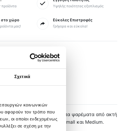
y προϊόντα
Υψηλής ποιότητας εξοπλισμός
ς στο χώρο
Εύκολες Επιστροφές
ροϊόντα μας!
Γρήγορα και εύκολα!
αλώσιμα
Σχετικά
λειτουργιών κοινωνικών
ου αφορούν τον τρόπο που
ου
casting
όσο και στα υπόλοιπα ψαρέματα από ακτή
εων, οι οποίοι ενδεχομένως
 δόλωμά μας. Διαθέσιμα σε Small και Medium.
υλλέξει σε σχέση με την