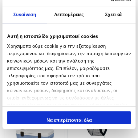
Συναίνεση
Λεπτομέρειες
Σχετικά
Αυτή η ιστοσελίδα χρησιμοποιεί cookies
Χρησιμοποιούμε cookie για την εξατομίκευση
περιεχομένου και διαφημίσεων, την παροχή λειτουργιών
POWER Handle
ΓΑΝΤΖΟΣ ART. 2286
κοινωνικών μέσων και την ανάλυση της
επισκεψιμότητάς μας. Επιπλέον, μοιραζόμαστε
33,00
€
17,00
€
–
28,00
€
πληροφορίες που αφορούν τον τρόπο που
In Stock
In Stock
χρησιμοποιείτε τον ιστότοπό μας με συνεργάτες
κοινωνικών μέσων, διαφήμισης και αναλύσεων, οι
Επιλογή
Επιλογή
οποίοι ενδεχομένως να τις συνδυάσουν με άλλες
πληροφορίες που τους έχετε παραχωρήσει ή τις οποίες
έχουν συλλέξει σε σχέση με την από μέρους σας χρήση
των υπηρεσιών τους.
Να επιτρέπονται όλα