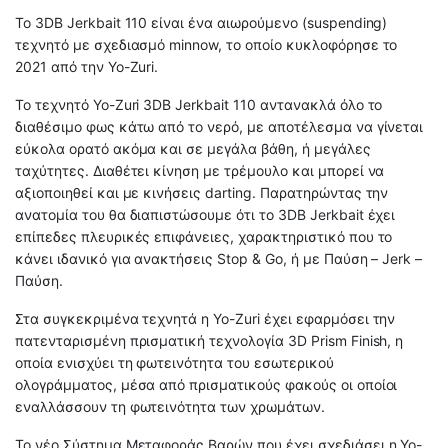
Το 3DB Jerkbait 110 είναι ένα αιωρούμενο (suspending)
τεχνητό με σχεδιασμό minnow, το οποίο κυκλοφόρησε το
2021 από την Yo-Zuri.
Το τεχνητό Yo-Zuri 3DB Jerkbait 110 αντανακλά όλο το
διαθέσιμο φως κάτω από το νερό, με αποτέλεσμα να γίνεται
εύκολα ορατό ακόμα και σε μεγάλα βάθη, ή μεγάλες
ταχύτητες. Διαθέτει κίνηση με τρέμουλο και μπορεί να
αξιοποιηθεί και με κινήσεις darting. Παρατηρώντας την
ανατομία του θα διαπιστώσουμε ότι το 3DB Jerkbait έχει
επίπεδες πλευρικές επιφάνειες, χαρακτηριστικό που το
κάνει ιδανικό για ανακτήσεις Stop & Go, ή με Παύση – Jerk –
Παύση.
Στα συγκεκριμένα τεχνητά η Yo-Zuri έχει εφαρμόσει την
πατενταρισμένη πρισματική τεχνολογία 3D Prism Finish, η
οποία ενισχύει τη φωτεινότητα του εσωτερικού
ολογράμματος, μέσα από πρισματικούς φακούς οι οποίοι
εναλλάσσουν τη φωτεινότητα των χρωμάτων.
Το νέο Σύστημα Μεταφοράς Βαρών που έχει σχεδιάσει η Yo-