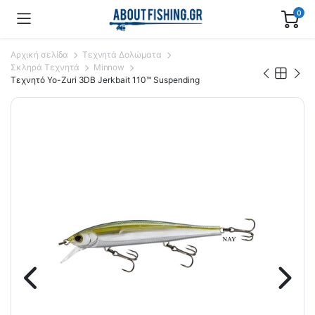
0
Αρχική σελίδα
Τεχνητά Δολώματα
Σκληρά Τεχνητά
Minnow
Τεχνητό Yo-Zuri 3DB Jerkbait 110™ Suspending