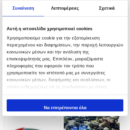
Συναίνεση
Λεπτομέρειες
Σχετικά
Κωδικός: R1355
Action: Περιστροφική / Darting
Κατηγορία: Αιωρούμενο
Σώμα: Από ανθεκτική ρητίνη ABS
Αυτή η ιστοσελίδα χρησιμοποιεί cookies
Μήκος: 11 εκ
Χρησιμοποιούμε cookie για την εξατομίκευση
Βάρος: 14 γρ
περιεχομένου και διαφημίσεων, την παροχή λειτουργιών
Εξοπλισμός: 3 Σαλλαγκιές και Split Rings
κοινωνικών μέσων και την ανάλυση της
Πρισματική Τεχνολογία 3D
επισκεψιμότητάς μας. Επιπλέον, μοιραζόμαστε
Σύστημα Μεταφοράς Βάρους
πληροφορίες που αφορούν τον τρόπο που
Τεχνολογία Παραγωγής Κυματισμού
Βύθισμα: 1 – 1,5 μ
χρησιμοποιείτε τον ιστότοπό μας με συνεργάτες
κοινωνικών μέσων, διαφήμισης και αναλύσεων, οι
οποίοι ενδεχομένως να τις συνδυάσουν με άλλες
Related products
πληροφορίες που τους έχετε παραχωρήσει ή τις οποίες
έχουν συλλέξει σε σχέση με την από μέρους σας χρήση
των υπηρεσιών τους.
Να επιτρέπονται όλα