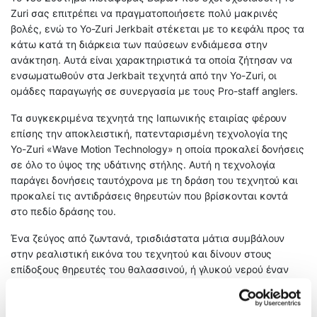
Zuri σας επιτρέπει να πραγματοποιήσετε πολύ μακρινές
βολές, ενώ το Υο-Ζuri Jerkbait στέκεται με το κεφάλι προς τα
κάτω κατά τη διάρκεια των παύσεων ενδιάμεσα στην
ανάκτηση. Αυτά είναι χαρακτηριστικά τα οποία ζήτησαν να
ενσωματωθούν στα Jerkbait τεχνητά από την Yo-Zuri, οι
ομάδες παραγωγής σε συνεργασία με τους Pro-staff anglers.
Τα συγκεκριμένα τεχνητά της Ιαπωνικής εταιρίας φέρουν
επίσης την αποκλειστική, πατενταρισμένη τεχνολογία της
Yo-Zuri «Wave Motion Technology» η οποία προκαλεί δονήσεις
σε όλο το ύψος της υδάτινης στήλης. Αυτή η τεχνολογία
παράγει δονήσεις ταυτόχρονα με τη δράση του τεχνητού και
προκαλεί τις αντιδράσεις θηρευτών που βρίσκονται κοντά
στο πεδίο δράσης του.
Ένα ζεύγος από ζωντανά, τρισδιάστατα μάτια συμβάλουν
στην ρεαλιστική εικόνα του τεχνητού και δίνουν στους
επίδοξους θηρευτές του θαλασσινού, ή γλυκού νερού έναν
δελεαστικό στόχο.
Τεχνικά Χαρακτηριστικά