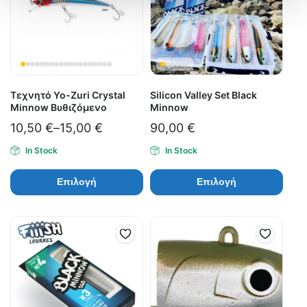
Τεχνητό Yo-Zuri Crystal
Silicon Valley Set Black
Minnow Βυθιζόμενο
Minnow
10,50
€
–
15,00
€
90,00
€
In Stock
In Stock
Επιλογή
Επιλογή