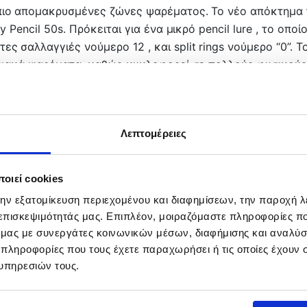
πιο απομακρυσμένες ζώνες ψαρέματος. Το νέο απόκτημα τη
y Pencil 50s. Πρόκειται για ένα μικρό pencil lure , το οπ
 σαλλαγγιές νούμερο 12 , και split rings νούμερο “0”. Το
ογειακά ψαρέματα, καθώς κυκλοφορεί σε πολλούς φυσικούς
 να φτάσει σε πολύ μακρινές αποστάσεις και ο ιδανικός τρ
αργό του βύθισμα σας επιτρέπει να το ψαρέψετε από την 
ς, και λαβράκια.
Λεπτομέρειες
οιεί cookies
την εξατομίκευση περιεχομένου και διαφημίσεων, την παροχή 
 επισκεψιμότητάς μας. Επιπλέον, μοιραζόμαστε πληροφορίες π
ό μας με συνεργάτες κοινωνικών μέσων, διαφήμισης και αναλύσ
 πληροφορίες που τους έχετε παραχωρήσει ή τις οποίες έχουν σ
υπηρεσιών τους.