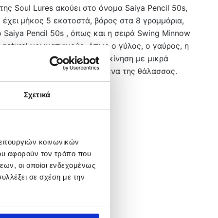
ς Soul Lures ακούει στο όνομα Saiya Pencil 50s,
οίο έχει μήκος 5 εκατοστά, βάρος στα 8 γραμμάρια,
 Saiya Pencil 50s , όπως και η σειρά Swing Minnow
 natural χρωματισμούς ,όπως ο γύλος, ο γαύρος, η
όπος πλεύσης είναι η γρήγορη κίνηση με μικρά
επιφάνεια μέχρι και τον πυθμένα της θάλασσας.
Σχετικά
λειτουργιών κοινωνικών
ου αφορούν τον τρόπο που
εων, οι οποίοι ενδεχομένως
υλλέξει σε σχέση με την