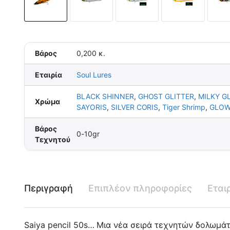
Βάρος
0,200 κ.
Εταιρία
Soul Lures
BLACK SHINNER
,
GHOST GLITTER
,
MILKY G
Χρώμα
SAYORIS
,
SILVER CORIS
,
Tiger Shrimp
,
GLOW
Βάρος
0-10gr
Τεχνητού
Περιγραφή
Επιπλέον πληροφορίες
Εται
Saiya pencil 50s… Μια νέα σειρά τεχνητών δολωμάτ