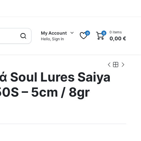
0 items
My Account
0
0
0,00
€
Hello, Sign In
 Soul Lures Saiya
50S – 5cm / 8gr