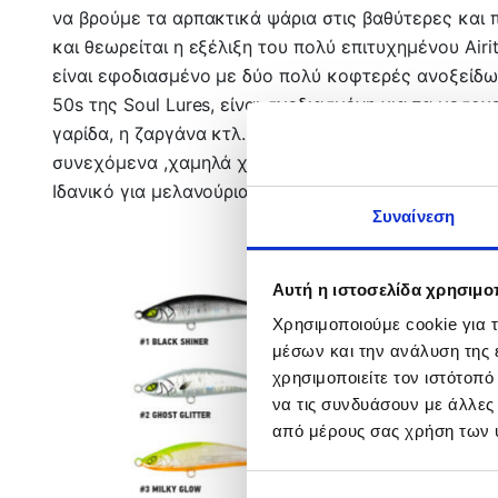
να βρούμε τα αρπακτικά ψάρια στις βαθύτερες και 
και θεωρείται η εξέλιξη του πολύ επιτυχημένου Airit
είναι εφοδιασμένο με δύο πολύ κοφτερές ανοξείδωτες
50s της Soul Lures, είναι σχεδιασμένη για τα μεσ
γαρίδα, η ζαργάνα κτλ. Το Saiya Pencil είναι ικανό
συνεχόμενα ,χαμηλά χτυπήματα , τύπου twitch. Το 
Ιδανικό για μελανούρια, σαφρίδια, κοκκάλια, σαργού
Συναίνεση
Αυτή η ιστοσελίδα χρησιμοπ
Χρησιμοποιούμε cookie για 
μέσων και την ανάλυση της
χρησιμοποιείτε τον ιστότοπ
να τις συνδυάσουν με άλλες
από μέρους σας χρήση των 