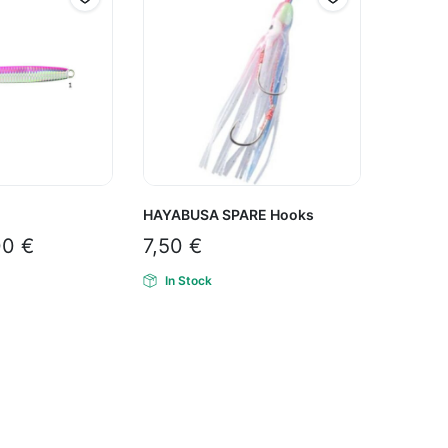
HAYABUSA SPARE Hooks
00
€
7,50
€
In Stock