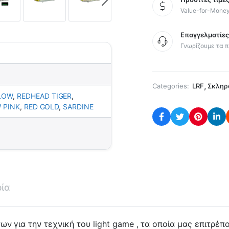
Value-for-Mone
Επαγγελματίε
Γνωρίζουμε τα π
,
Categories:
LRF
Σκληρ
LOW
,
REDHEAD TIGER
,
 PINK
,
RED GOLD
,
SARDINE
ρία
ων για την τεχνική του light game , τα οποία μας επιτρέ