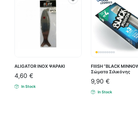
ALIGATOR INOX ΨΑΡΑΚΙ
FIIISH ”BLACK MINNO
Σώματα Σιλικόνης
4,60
€
9,90
€
In Stock
In Stock