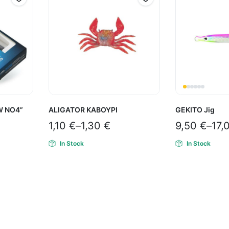
W ΝΟ4”
ALIGATOR ΚΑΒΟΥΡΙ
GEKITO Jig
1,10
€
–
1,30
€
9,50
€
–
17,
In Stock
In Stock