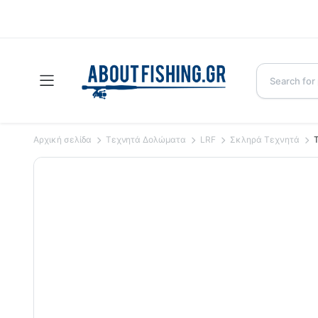
Αρχική σελίδα
Τεχνητά Δολώματα
LRF
Σκληρά Τεχνητά
Τ