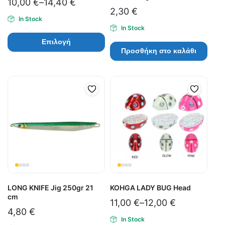
10,00
€
–
14,40
€
2,30
€
In Stock
In Stock
Επιλογή
Προσθήκη στο καλάθι
LONG KNIFE Jig 250gr 21
KOHGA LADY BUG Head
cm
11,00
€
–
12,00
€
4,80
€
In Stock