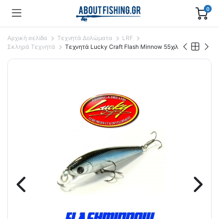
0
Αρχική σελίδα
Τεχνητά Δολώματα
LRF
Σκληρά Τεχνητά
Τεχνητά Lucky Craft Flash Minnow 55χιλ