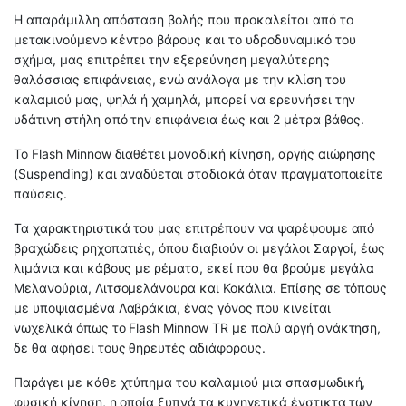
Η απαράμιλλη απόσταση βολής που προκαλείται από το
μετακινούμενο κέντρο βάρους και το υδροδυναμικό του
σχήμα, μας επιτρέπει την εξερεύνηση μεγαλύτερης
θαλάσσιας επιφάνειας, ενώ ανάλογα με την κλίση του
καλαμιού μας, ψηλά ή χαμηλά, μπορεί να ερευνήσει την
υδάτινη στήλη από την επιφάνεια έως και 2 μέτρα βάθος.
Το Flash Minnow διαθέτει μοναδική κίνηση, αργής αιώρησης
(Suspending) και αναδύεται σταδιακά όταν πραγματοποιείτε
παύσεις.
Τα χαρακτηριστικά του μας επιτρέπουν να ψαρέψουμε από
βραχώδεις ρηχοπατιές, όπου διαβιούν οι μεγάλοι Σαργοί, έως
λιμάνια και κάβους με ρέματα, εκεί που θα βρούμε μεγάλα
Μελανούρια, Λιτσομελάνουρα και Κοκάλια. Επίσης σε τόπους
με υποψιασμένα Λαβράκια, ένας γόνος που κινείται
νωχελικά όπως το Flash Minnow TR με πολύ αργή ανάκτηση,
δε θα αφήσει τους θηρευτές αδιάφορους.
Παράγει με κάθε χτύπημα του καλαμιού μια σπασμωδική,
φυσική κίνηση, η οποία ξυπνά τα κυνηγετικά ένστικτα των