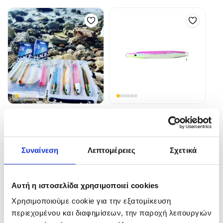
Silicon Valley Set Black
GEKITO Jig
Minnow
9,50
€
–
17,00
€
90,00
€
Συναίνεση
Λεπτομέρειες
Σχετικά
In Stock
In Stock
Επιλογή
Επιλογή
Αυτή η ιστοσελίδα χρησιμοποιεί cookies
Χρησιμοποιούμε cookie για την εξατομίκευση
περιεχομένου και διαφημίσεων, την παροχή λειτουργιών