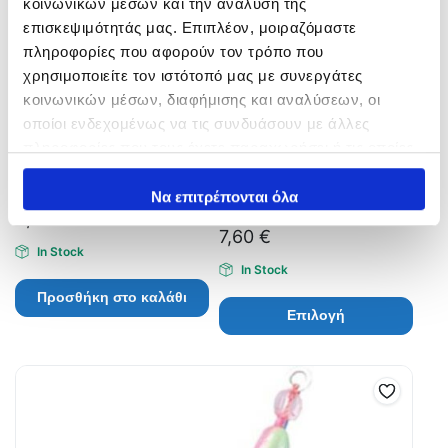
κοινωνικών μέσων και την ανάλυση της
επισκεψιμότητάς μας. Επιπλέον, μοιραζόμαστε
πληροφορίες που αφορούν τον τρόπο που
χρησιμοποιείτε τον ιστότοπό μας με συνεργάτες
κοινωνικών μέσων, διαφήμισης και αναλύσεων, οι
οποίοι ενδεχομένως να τις συνδυάσουν με άλλες
πληροφορίες που τους έχετε παραχωρήσει ή τις οποίες
έχουν συλλέξει σε σχέση με την από μέρους σας χρήση
ALIGATOR INOX ΨΑΡΑΚΙ
Rapala Ultra Light Pop 4cm
των υπηρεσιών τους.
Να επιτρέπονται όλα
3gr
4,60
€
7,60
€
In Stock
In Stock
Προσθήκη στο καλάθι
Επιλογή