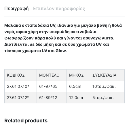
Περιγραφή
Επιπλέον πληροφορίες
Μαλακά οκταποδάκια UV, ιδανικά για μεγάλα βάθη ή θολά
νερά, αφού χάρη στην υπεριώδη ακτινοβολία
φωσφορίζουν πάρα πολύ και γίνονται ασυναγώνιστα.
Διατίθενται σε δύο μήκη και σε δύο χρώματα UV και
τέσσερα χρώματα UV και Glow.
ΚΩΔΙΚΟΣ
ΜΟΝΤΕΛΟ
ΜΗΚΟΣ
ΣΥΣΚΕΥΑΣΙΑ
27.61.07.10*
61-97*65
6,5cm
10τεμ./φακ.
27.61.07.12*
61-89*12
12,0cm
5τεμ./φακ.
Related products