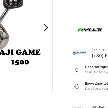
Έχετε ερωτ
(+30) 
Προσιτές τιμές
Value-for-Mone
Επαγγελματίε
Γνωρίζουμε τα π
Categories:
LRF - Eging