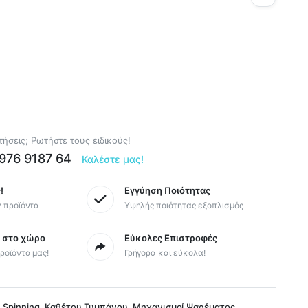
ήσεις; Ρωτήστε τους ειδικούς!
6976 9187 64
Καλέστε μας!
!
Εγγύηση Ποιότητας
y προϊόντα
Υψηλής ποιότητας εξοπλισμός
ς στο χώρο
Εύκολες Επιστροφές
ροϊόντα μας!
Γρήγορα και εύκολα!
,
,
,
Spinning
Καθέτου Τυμπάνου
Μηχανισμοί Ψαρέματος