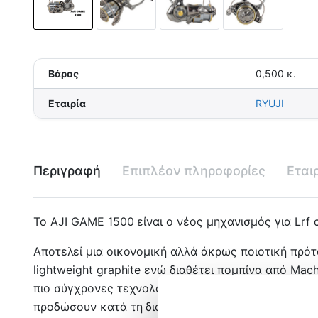
Βάρος
0,500 κ.
Εταιρία
RYUJI
Περιγραφή
Επιπλέον πληροφορίες
Εται
To AJI GAME 1500 είναι ο νέος μηχανισμός για Lrf
Αποτελεί μια οικονομική αλλά άκρως ποιοτική πρό
lightweight graphite ενώ διαθέτει πομπίνα από Mac
πιο σύγχρονες τεχνολογίες κατασκευής μηχανισμών 
προδώσουν κατά τη διάρκεια του ψαρέματος αλλά κα