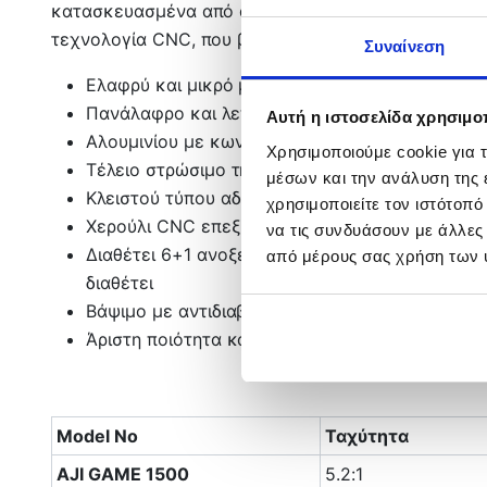
κατασκευασμένα από ανοξείδωτο ατσάλι ειδικά ώστ
τεχνολογία CNC, που βιδώνει πάνω στο σωμα του μ
Συναίνεση
Ελαφρύ και μικρό μηχανάκι ειδικό για LRF αλλά
Πανάλαφρο και λεπτό σώμα από ενισχυμένο γρ
Αυτή η ιστοσελίδα χρησιμοπ
Aλουμινίου με κωνικό χείλος πομπίνα για καλύ
Χρησιμοποιούμε cookie για 
Τέλειο στρώσιμο της νήματος
μέσων και την ανάλυση της
Κλειστού τύπου αδιάβροχο Line roller με μικρό
χρησιμοποιείτε τον ιστότοπ
Χερούλι CNC επεξεργασίας με εργονομική λαβ
να τις συνδυάσουν με άλλες
Διαθέτει 6+1 ανοξείδωτα ρουλεμάν που δίνουν
από μέρους σας χρήση των 
διαθέτει
Βάψιμο με αντιδιαβρωτική προστασία με πολύ
Άριστη ποιότητα κατασκευής
Model No
Ταχύτητα
AJI GAME 1500
5.2:1