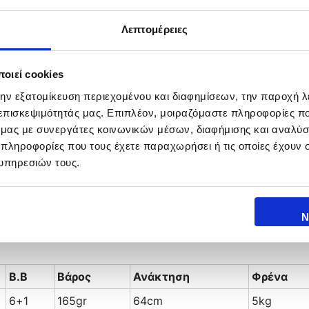
ε να αντέχουν στο θαλασσινό νερό. Η μανιβέλα είναι κα
ηχανισμού!!
Λεπτομέρειες
 και εγγλέζικο
αφίτη.
οιεί cookies
τερες ρίψεις
την εξατομίκευση περιεχομένου και διαφημίσεων, την παροχή 
 επισκεψιμότητάς μας. Επιπλέον, μοιραζόμαστε πληροφορίες π
 ρουλεμάν
ό μας με συνεργάτες κοινωνικών μέσων, διαφήμισης και αναλύσ
ή
 πληροφορίες που τους έχετε παραχωρήσει ή τις οποίες έχουν σ
 στο μηχανισμό μια πολύ καλή ομαλή/στιβαρή κίνηση σε σ
υπηρεσιών τους.
 όμορφα χρώματα
Ν
Β.Β
Βάρος
Ανάκτηση
Φρένα
6+1
165gr
64cm
5kg