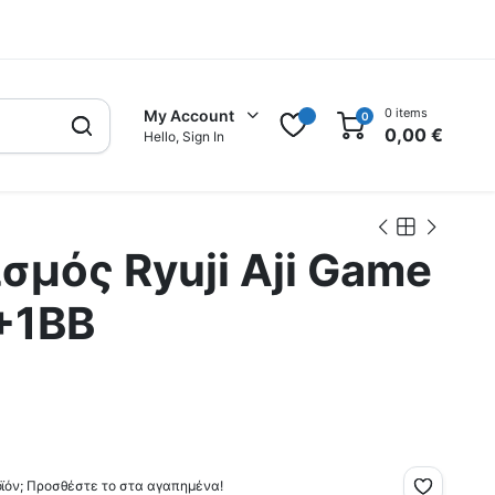
0 items
My Account
0
0
0,00
€
Hello, Sign In
σμός Ryuji Aji Game
+1BB
οϊόν; Προσθέστε το στα αγαπημένα!