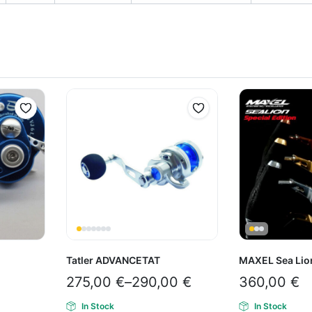
Tatler ADVANCETAT
MAXEL Sea Li
275,00
€
–
290,00
€
360,00
€
In Stock
In Stock