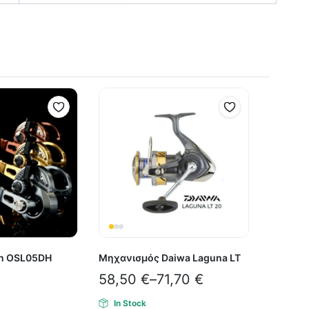
on OSL05DH
Μηχανισμός Daiwa Laguna LT
58,50
€
–
71,70
€
In Stock