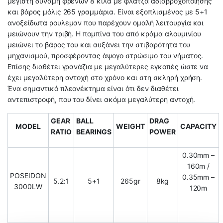
μέγιστη δύναμη φρένων 8 κιλά με φλάτζα αδιαβροχοποίησης
και βάρος μόλις 265 γραμμάρια. Είναι εξοπλισμένος με 5+1
ανοξείδωτα ρουλεμαν που παρέχουν ομαλή λειτουργία και
μειώνουν την τριβή. Η πομπίνα του από κράμα αλουμινίου
μειώνει το βάρος του και αυξάνει την στιβαρότητα του
μηχανισμού, προσφέροντας άψογο στρώσιμο του νήματος.
Επίσης διαθέτει γρανάζια με μεγαλύτερες εγκοπές ώστε να
έχει μεγαλύτερη αντοχή στο χρόνο και στη σκληρή χρήση.
Ένα σημαντικό πλεονέκτημα είναι ότι δεν διαθέτει
αντεπιστροφή, που του δίνει ακόμα μεγαλύτερη αντοχή.
GEAR
BALL
DRAG
MODEL
WEIGHT
CAPACITY
RATIO
BEARINGS
POWER
0.30mm –
160m /
POSEIDON
0.35mm –
5.2:1
5+1
265gr
8kg
3000LW
120m