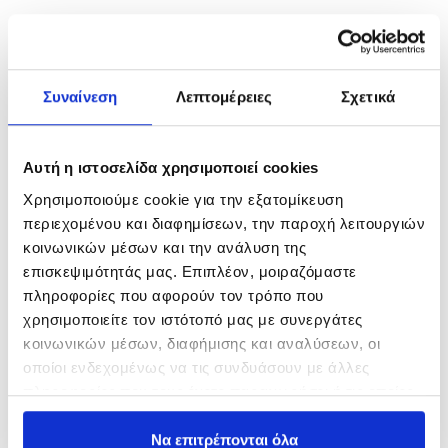
Related products
Συναίνεση
Λεπτομέρειες
Σχετικά
Αυτή η ιστοσελίδα χρησιμοποιεί cookies
Χρησιμοποιούμε cookie για την εξατομίκευση
περιεχομένου και διαφημίσεων, την παροχή λειτουργιών
κοινωνικών μέσων και την ανάλυση της
επισκεψιμότητάς μας. Επιπλέον, μοιραζόμαστε
πληροφορίες που αφορούν τον τρόπο που
Μηχανισμός Sensei Akita
UNO Aiko
χρησιμοποιείτε τον ιστότοπό μας με συνεργάτες
43,00
€
230,00
€
–
250,00
€
κοινωνικών μέσων, διαφήμισης και αναλύσεων, οι
οποίοι ενδεχομένως να τις συνδυάσουν με άλλες
In Stock
In Stock
πληροφορίες που τους έχετε παραχωρήσει ή τις οποίες
έχουν συλλέξει σε σχέση με την από μέρους σας χρήση
Προσθήκη στο καλάθι
Επιλογή
των υπηρεσιών τους.
Να επιτρέπονται όλα