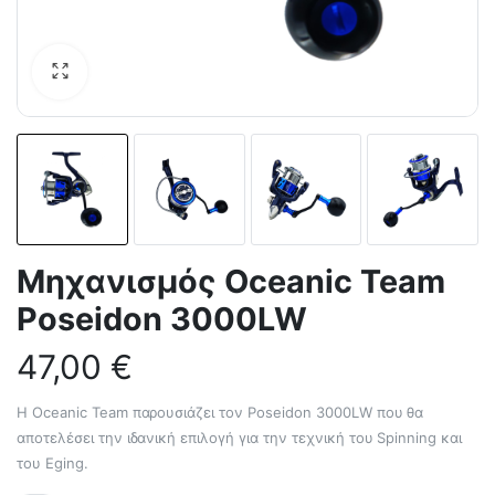
Μηχανισμός Oceanic Team
Poseidon 3000LW
47,00
€
Η Oceanic Team παρουσιάζει τον Poseidon 3000LW που θα
αποτελέσει την ιδανική επιλογή για την τεχνική του Spinning και
του Eging.