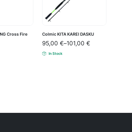
NG Cross Fire
Colmic KITA KAREI DASKU
95,00
€
–
101,00
€
In Stock