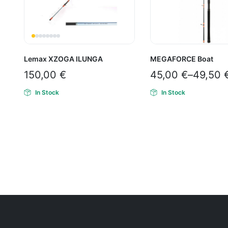
Lemax XZOGA ILUNGA
MEGAFORCE Boat
150,00
€
45,00
€
–
49,50
In Stock
In Stock