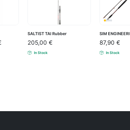
SALTIST TAI Rubber
SIM ENGINEERI
€
205,00
€
87,90
€
In Stock
In Stock