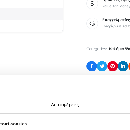
Value-for-Mone
Επαγγελματίε
Γνωρίζουμε τα π
Categories:
Καλάμια Ψ
ρία
Λεπτομέρειες
n , κατασκευασμένο από υλικό νανοτεχνολογίας. Σχεδιασμ
ιβαρά και ισορροπημένα του στελέχη. Μπορεί να χρησιμο
οιεί cookies
θερή και ελαφριά κατασκευή του, αλλά και για την ευελιξία