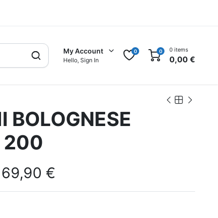
0 items
My Account
0
0
0,00
€
Hello, Sign In
Ι BOLOGNESE
 200
169,90
€