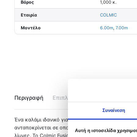
Βάρος
1,000 κ.
Εταιρία
COLMIC
Μοντέλο
6.00m
,
7.00m
Περιγραφή
Επιπλέον πληροφορίες
Εται
Συναίνεση
Ένα καλάμι ιδανικό για Bolognese με Medium Αctio
ανταποκρίνεται σε οποιαδήποτε κίνηση χάρη στα στ
Αυτή η ιστοσελίδα χρησιμοπ
λίμνες. Το Colmic Fusion 200, ξεχωρίζει για τη στα