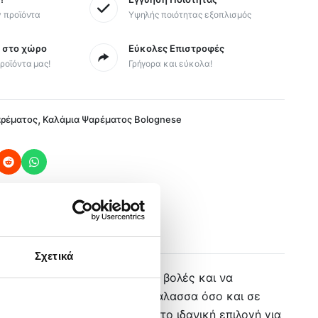
y προϊόντα
Υψηλής ποιότητας εξοπλισμός
ς στο χώρο
Εύκολες Επιστροφές
ροϊόντα μας!
Γρήγορα και εύκολα!
,
αρέματος
Καλάμια Ψαρέματος Bolognese
Σχετικά
ένο να επιτυγχάνει μακρινές βολές και να
ποιηθεί τόσο για ψάρεμα σε θάλασσα όσο και σε
 στη χρήση του, καθιστώντας το ιδανική επιλογή για