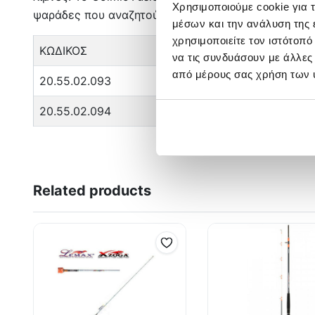
Χρησιμοποιούμε cookie για 
ψαράδες που αναζητούν αξιοπιστία και υψηλή απόδ
μέσων και την ανάλυση της
χρησιμοποιείτε τον ιστότοπ
ΚΩΔΙΚΟΣ
MOD
ΜΗΚΟ
να τις συνδυάσουν με άλλες
από μέρους σας χρήση των 
20.55.02.093
CAFU67B
6.00m
20.55.02.094
CAFU67C
7.00m
Related products