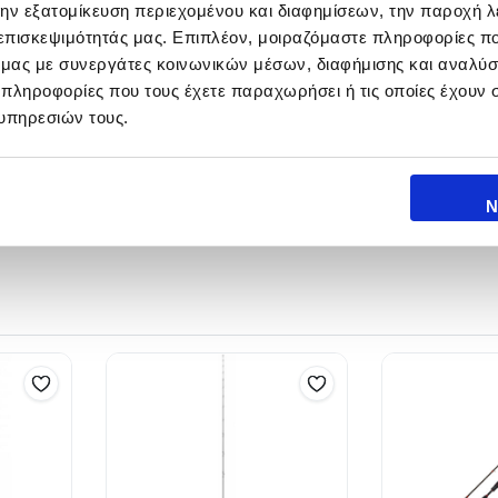
την εξατομίκευση περιεχομένου και διαφημίσεων, την παροχή 
οση.
 επισκεψιμότητάς μας. Επιπλέον, μοιραζόμαστε πληροφορίες π
ό μας με συνεργάτες κοινωνικών μέσων, διαφήμισης και αναλύσ
Σ
ΚΛΕΙΣΤΟ
ΣΤΕΛΕΧΗ
ΒΑΡΟΣ
 πληροφορίες που τους έχετε παραχωρήσει ή τις οποίες έχουν σ
υπηρεσιών τους.
138 cm
6
305gr
140 cm
7
430gr
Ν