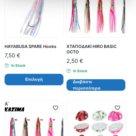
HAYABUSA SPARE Hooks
ΧΤΑΠΟΔΑΚΙ HIRO BASIC
OCTO
7,50
€
2,50
€
In Stock
In Stock
Επιλογή
Διαβάστε
περισσότερα