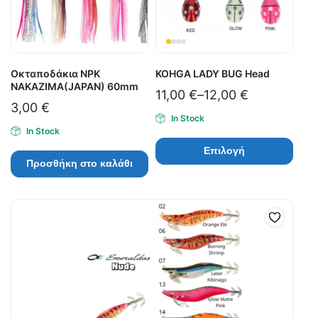
Οκταποδάκια NPK
KOHGA LADY BUG Head
NAKAZIMA(JAPAN) 60mm
11,00
€
–
12,00
€
3,00
€
In Stock
In Stock
Επιλογή
Προσθήκη στο καλάθι