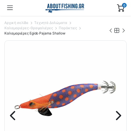
0
Αρχική σελίδα
Τεχνητά Δολώματα
Καλαμαριέρες-Θραψαλιέρες
Παράκτιες
Καλαμαριέρες Egido Pajama Shallow