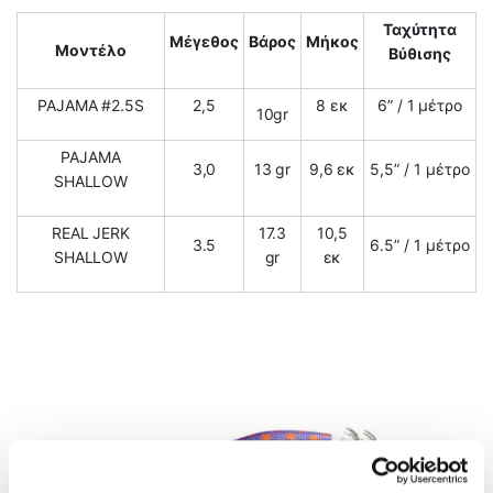
Ταχύτητα
Μέγεθος
Βάρος
Μήκος
Μοντέλο
Βύθισης
PAJAMA #2.5S
2,5
8 εκ
6” / 1 μέτρο
10gr
PAJAMA
3,0
13 gr
9,6 εκ
5,5” / 1 μέτρο
SHALLOW
REAL JERK
17.3
10,5
3.5
6.5” / 1 μέτρο
SHALLOW
gr
εκ