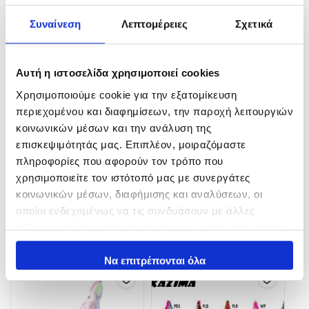
Συναίνεση
Λεπτομέρειες
Σχετικά
Αυτή η ιστοσελίδα χρησιμοποιεί cookies
Χρησιμοποιούμε cookie για την εξατομίκευση
περιεχομένου και διαφημίσεων, την παροχή λειτουργιών
κοινωνικών μέσων και την ανάλυση της
επισκεψιμότητάς μας. Επιπλέον, μοιραζόμαστε
πληροφορίες που αφορούν τον τρόπο που
χρησιμοποιείτε τον ιστότοπό μας με συνεργάτες
κοινωνικών μέσων, διαφήμισης και αναλύσεων, οι
οποίοι ενδεχομένως να τις συνδυάσουν με άλλες
πληροφορίες που τους έχετε παραχωρήσει ή τις οποίες
Related products
έχουν συλλέξει σε σχέση με την από μέρους σας χρήση
των υπηρεσιών τους.
Να επιτρέπονται όλα