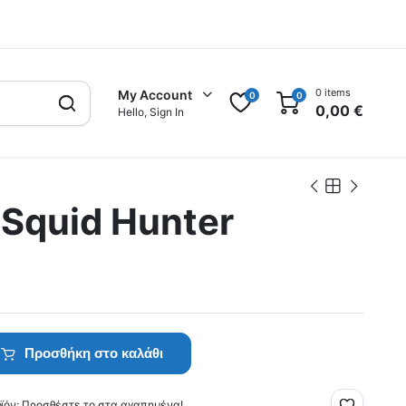
0 items
My Account
0
0
0,00
€
Hello, Sign In
 Squid Hunter
Προσθήκη στο καλάθι
οϊόν; Προσθέστε το στα αγαπημένα!