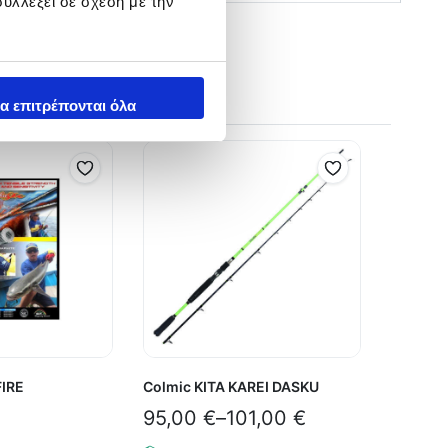
υλλέξει σε σχέση με την
α επιτρέπονται όλα
IRE
Colmic KITA KAREI DASKU
95,00
€
–
101,00
€