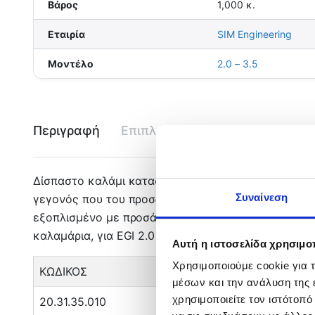
Βάρος
1,000 κ.
Εταιρία
SIM Engineering
Μοντέλο
2.0 – 3.5
Περιγραφή
Επιπλέον πληροφορίες
Εται
Δίσπαστο καλάμι κατασκευασμένο από 40Τ Cross Wrap
Συναίνεση
γεγονός που του προσδίδει ακόμα μεγαλύτερη ευαισθ
εξοπλισμένο με προσάρτηση μηχανισμού Fuji και οδη
καλαμάρια, για EGI 2.0 έως 3.5 και προτείνεται ιδαν
Αυτή η ιστοσελίδα χρησιμοπ
Χρησιμοποιούμε cookie για 
ΚΩΔΙΚΟΣ
MOD
μέσων και την ανάλυση της
χρησιμοποιείτε τον ιστότοπ
20.31.35.010
SQUID HUNTER EGI