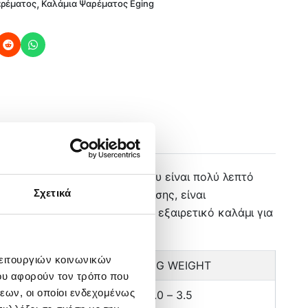
,
αρέματος
Καλάμια Ψαρέματος Eging
ι Lifting Power. Το blank του είναι πολύ λεπτό
Σχετικά
ας για σταθερό κράτημα. Επίσης, είναι
ι και το όνομά του είναι ένα εξαιρετικό καλάμι για
λειτουργιών κοινωνικών
Η
ΒΑΡΟΣ
JIG WEIGHT
ου αφορούν τον τρόπο που
εων, οι οποίοι ενδεχομένως
110 gr
2.0 – 3.5