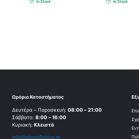
In Stock
In Stock
Ωράριο Καταστήματος
Εξ
Δευτέρα – Παρασκευή:
08:00 – 21:00
Επι
Σάββατο:
8:00 – 16:00
Σχε
Κυριακή:
Κλειστά
Εντ
info@aboutfishing.gr
Πολ