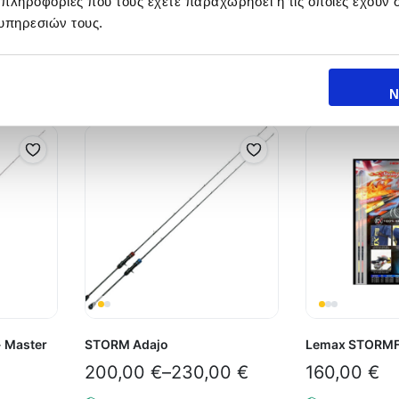
 πληροφορίες που τους έχετε παραχωρήσει ή τις οποίες έχουν σ
υπηρεσιών τους.
Ν
 Master
STORM Adajo
Lemax STORMF
200,00
€
–
230,00
€
160,00
€