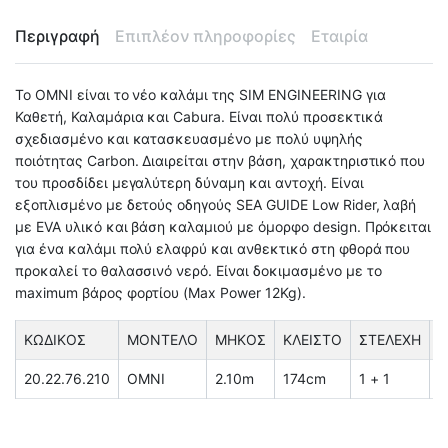
Περιγραφή
Επιπλέον πληροφορίες
Εταιρία
Το OMNI είναι το νέο καλάμι της SIM ENGINEERING για
Καθετή, Καλαμάρια και Cabura. Είναι πολύ προσεκτικά
σχεδιασμένο και κατασκευασμένο με πολύ υψηλής
ποιότητας Carbon. Διαιρείται στην βάση, χαρακτηριστικό που
του προσδίδει μεγαλύτερη δύναμη και αντοχή. Είναι
εξοπλισμένο με δετούς οδηγούς SEA GUIDE Low Rider, λαβή
με EVA υλικό και βάση καλαμιού με όμορφο design. Πρόκειται
για ένα καλάμι πολύ ελαφρύ και ανθεκτικό στη φθορά που
προκαλεί το θαλασσινό νερό. Είναι δοκιμασμένο με το
maximum βάρος φορτίου (Max Power 12Kg).
ΚΩΔΙΚΟΣ
ΜΟΝΤΕΛΟ
ΜΗΚΟΣ
ΚΛΕΙΣΤΟ
ΣΤΕΛΕΧΗ
Β
20.22.76.210
OMNI
2.10m
174cm
1 + 1
1