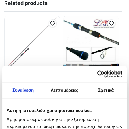
Related products
SIM ENGINEERING Tai-
Lemax XZOGA JURASTIK
Master
JIGGING LIVE BAIT BOAT
Συναίνεση
Λεπτομέρειες
Σχετικά
134,00
€
99,00
€
In Stock
In Stock
Αυτή η ιστοσελίδα χρησιμοποιεί cookies
Προσθήκη στο καλάθι
Επιλογή
Χρησιμοποιούμε cookie για την εξατομίκευση
περιεχομένου και διαφημίσεων, την παροχή λειτουργιών