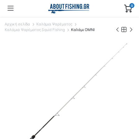
0
Αρχική σελίδα
Καλάμια Ψαρέματος
Καλάμια Ψαρέματος Squid Fishing
Καλάμι OMNI