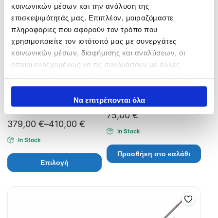
κοινωνικών μέσων και την ανάλυση της
επισκεψιμότητάς μας. Επιπλέον, μοιραζόμαστε
πληροφορίες που αφορούν τον τρόπο που
χρησιμοποιείτε τον ιστότοπό μας με συνεργάτες
κοινωνικών μέσων, διαφήμισης και αναλύσεων, οι
οποίοι ενδεχομένως να τις συνδυάσουν με άλλες
πληροφορίες που τους έχετε παραχωρήσει ή τις οποίες
έχουν συλλέξει σε σχέση με την από μέρους σας χρήση
των υπηρεσιών τους.
Να επιτρέπονται όλα
XZOGA BLACK BUSTER
MEGAFORCE Trolling
Revo BBZ
75,00
€
379,00
€
–
410,00
€
In Stock
In Stock
Προσθήκη στο καλάθι
Επιλογή