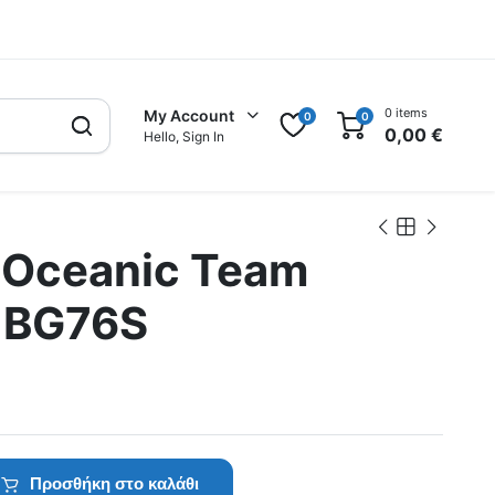
0 items
My Account
0
0
0,00
€
Hello, Sign In
 Oceanic Team
c BG76S
Προσθήκη στο καλάθι