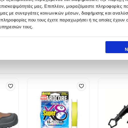
 επισκεψιμότητάς μας. Επιπλέον, μοιραζόμαστε πληροφορίες π
ό μας με συνεργάτες κοινωνικών μέσων, διαφήμισης και αναλύσ
EIGHT
LINE WEIGHT
LENGTH (clos
 πληροφορίες που τους έχετε παραχωρήσει ή τις οποίες έχουν σ
υπηρεσιών τους.
67gr
20-50 lbs
1.67m
Ν