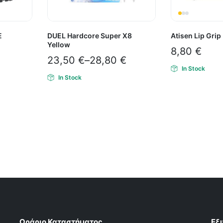
E
DUEL Hardcore Super X8
Atisen Lip Gri
Yellow
8,80
€
23,50
€
–
28,80
€
In Stock
In Stock
Ωράριο Καταστήματος
Εξ