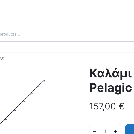
76S
Καλάμι
Pelagi
157,00
€