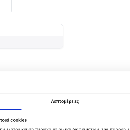
ς τεχνικές ψαρέματος του μολύβι φύλακα, της ζόκας αλλά
gic Pro είναι κατασκευασμένο από 100% HMC (High Modulus
Λεπτομέρειες
ύναμη του 20-50 lbs του, το καθιστά ικανό να αντιμετωπίσ
κό Sic και βάση μηχανισμού αλουμινίου για την άριστη κ
οιεί cookies
ε ζώνη μάχης ώστε να έχετε απόλυτο έλεγχο και ισορροπία
 ανταπεξέλθει σε όλες τις καταστάσεις, εμπνέοντας σιγο
την εξατομίκευση περιεχομένου και διαφημίσεων, την παροχή 