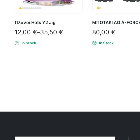
Πλάνοι Hots Y2 Jig
ΜΠΟΤΑΚΙ AG A-FORC
12,00
€
–
35,50
€
80,00
€
In Stock
In Stock