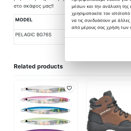
στο σκάφος μας!!
μέσων και την ανάλυση της
χρησιμοποιείτε τον ιστότοπ
MODEL
LENGTH
W
να τις συνδυάσουν με άλλες
από μέρους σας χρήση των 
PELAGIC BG76S
2.28m
4
Related products