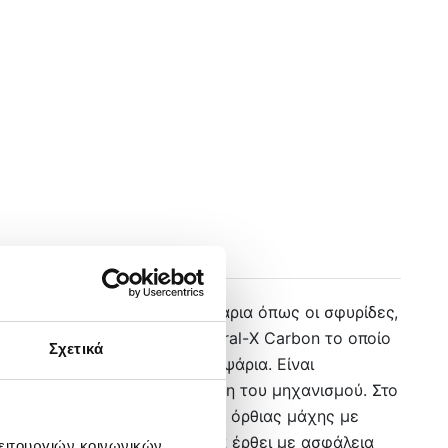
 και της συρτής βυθού για ψάρια όπως οι σφυρίδες,
 Carbon) με ενίσχυση από spiral-Χ Carbon το οποίο
Σχετικά
ει ακόμα και τα πιο μεγάλα ψάρια. Είναι
αι απόλυτα σταθερή τοποθέτηση του μηχανισμού. Στο
, ιδιαίτερα κατά τη διάρκεια όρθιας μάχης με
υριά ώστε το ψάρι-τρόπαιο να έρθει με ασφάλεια
λειτουργιών κοινωνικών