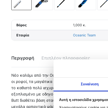
Βάρος
1,000 κ.
Εταιρία
Oceanic Team
Περιγραφή
Επιπλέον πληροφορίες
Νέο καλάμι από την Oceanic Team κατάλληλο για τι
οι ροφοί, τα μαγιάτικα και οι συναγρίδες. Το Pela
Συναίνεση
το καθιστά πολύ ισχυρό, αλλά πολύ ελαφρύ, ενώ η δ
εξοπλισμένο με οδηγούς Sea Guides Oval με κεραμι
Αυτή η ιστοσελίδα χρησιμοπ
Butt διαθέτει βάση σταυρό η οποία προσαρμόζεται σ
μεγάλα αρπαχτικά ψάρια. Ένα καλάμι που μπορεί να
Χρησιμοποιούμε cookie για 