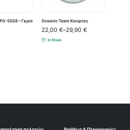
p FG-5028 – Γκριπ
Oceanic Team Κιούρτος
22,00
€
–
29,90
€
In Stock
υπηρέτηση πελατών
Βοήθεια & Πληροφορίες