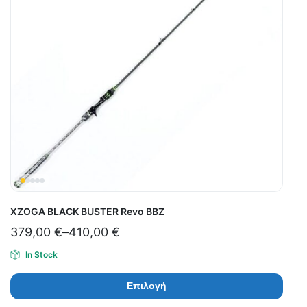
XZOGA BLACK BUSTER Revo BBZ
379,00
€
–
410,00
€
In Stock
Επιλογή