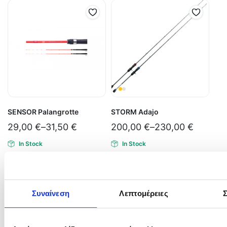
SENSOR Palangrotte
STORM Adajo
29,00
€
–
31,50
€
200,00
€
–
230,00
€
In Stock
In Stock
Επιλογή
Επιλογή
Συναίνεση
Λεπτομέρειες
Σ