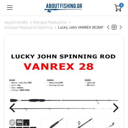
0
Αρχική σελίδα
Καλάμια Ψαρέματος
Καλάμια Ψαρέματος Spinning
Lucky John VANREX 902MF