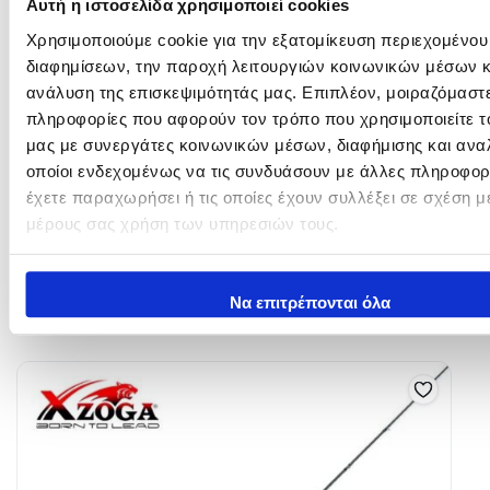
Αυτή η ιστοσελίδα χρησιμοποιεί cookies
Χρησιμοποιούμε cookie για την εξατομίκευση περιεχομένου
διαφημίσεων, την παροχή λειτουργιών κοινωνικών μέσων κ
ανάλυση της επισκεψιμότητάς μας. Επιπλέον, μοιραζόμαστ
πληροφορίες που αφορούν τον τρόπο που χρησιμοποιείτε τ
μας με συνεργάτες κοινωνικών μέσων, διαφήμισης και ανα
Colmic KITA KAREI KK-
Lemax STORMFIRE
οποίοι ενδεχομένως να τις συνδυάσουν με άλλες πληροφορ
EVOLUTION
έχετε παραχωρήσει ή τις οποίες έχουν συλλέξει σε σχέση μ
160,00
€
119,00
€
μέρους σας χρήση των υπηρεσιών τους.
In Stock
In Stock
Επιλογή
Να επιτρέπονται όλα
Προσθήκη στο καλάθι