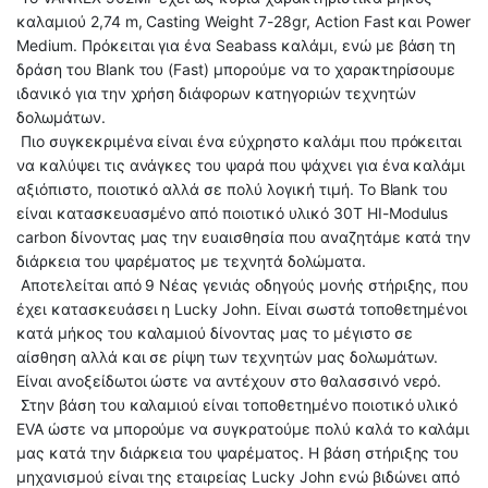
καλαμιού 2,74 m, Casting Weight 7-28gr, Action Fast και Power
Medium. Πρόκειται για ένα Seabass καλάμι, ενώ με βάση τη
δράση του Blank του (Fast) μπορούμε να το χαρακτηρίσουμε
ιδανικό για την χρήση διάφορων κατηγοριών τεχνητών
δολωμάτων.
Πιο συγκεκριμένα είναι ένα εύχρηστο καλάμι που πρόκειται
να καλύψει τις ανάγκες του ψαρά που ψάχνει για ένα καλάμι
αξιόπιστο, ποιοτικό αλλά σε πολύ λογική τιμή. Το Blank του
είναι κατασκευασμένο από ποιοτικό υλικό 30T HI-Modulus
carbon δίνοντας μας την ευαισθησία που αναζητάμε κατά την
διάρκεια του ψαρέματος με τεχνητά δολώματα.
Αποτελείται από 9 Νέας γενιάς οδηγούς μονής στήριξης, που
έχει κατασκευάσει η Lucky John. Είναι σωστά τοποθετημένοι
κατά μήκος του καλαμιού δίνοντας μας το μέγιστο σε
αίσθηση αλλά και σε ρίψη των τεχνητών μας δολωμάτων.
Είναι ανοξείδωτοι ώστε να αντέχουν στο θαλασσινό νερό.
Στην βάση του καλαμιού είναι τοποθετημένο ποιοτικό υλικό
EVA ώστε να μπορούμε να συγκρατούμε πολύ καλά το καλάμι
μας κατά την διάρκεια του ψαρέματος. Η βάση στήριξης του
μηχανισμού είναι της εταιρείας Lucky John ενώ βιδώνει από