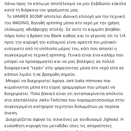
πάνω προς τα κάτω με αποτέλεσμα να μην ξεβιδώνει εύκολα
κατά τη διάρκεια του ψαρέματος μας.
Το VANREX 902MF αποτελεί ιδανική επιλογή για την τεχνική
του WADING, δηλαδή spinning μέσα στο νερό με την χρήση
ολόσωμης αδιάβροχης στολής. Σε αυτό το κομμάτι βοηθάει
πάρα πολύ η δράση του Blank καθώς και το γεγονός ότι το 1/4
προς την κορυφή του καλαμιού είναι αρκετά πιο μαλακό-
ευλύγιστο από το υπόλοιπο μέρος του, κάτι που απαιτεί η
συγκεκριμένη τεχνική spinning. Γενικά είναι ένα καλάμι που
μπορεί να προσαρμοστεί και να μας βολέψεις σε πολλά
διαφορετικά “τερέν” είτε ψαρεύοντας μέσα στο νερό είτα σε
κάποιο λιμάνι ή σε βραχώδη σημεία.
Μπορεί να διαχειριστεί άψογα Jerk baits minnows που
κυμαίνονται μέσα στο εύρος γραμμαρίων που μπορεί να
διαχειριστεί. Πολύ βασικό είναι οτι ανταποκρίνεται απόλυτα
στα αλεπάλληλα Jerks-Twitches που ποραγματοποιούμε στην
συγκεκριμένη κατηγορία τεχνητών δολωμάτων με περίσια
άνεση.
Διαχειρίζεται άψογα τις σιλικόνες με συνδυασμό Jighead. Η
ευαίσθητη κορυφή του μεταδίδει όλες τις απαραίτητες