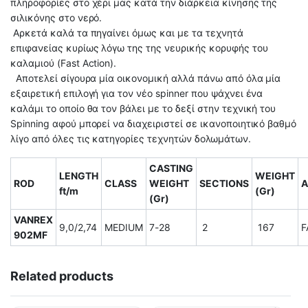
πληροφορίες στο χέρι μας κατά την διάρκεια κίνησης της
σιλικόνης στο νερό.
Αρκετά καλά τα πηγαίνει όμως και με τα τεχνητά
επιφανείας κυρίως λόγω της της νευρικής κορυφής του
καλαμιού (Fast Action).
Αποτελεί σίγουρα μία οικονομική αλλά πάνω από όλα μία
εξαιρετική επιλογή για τον νέο spinner που ψάχνει ένα
καλάμι το οποίο θα τον βάλει με το δεξί στην τεχνική του
Spinning αφού μπορεί να διαχειριστεί σε ικανοποιητικό βαθμό
λίγο από όλες τις κατηγορίες τεχνητών δολωμάτων.
CASTING
LENGTH
WEIGHT
ROD
CLASS
WEIGHT
SECTIONS
A
ft/m
(Gr)
(Gr)
VANREX
9,0/2,74
MEDIUM
7-28
2
167
F
902ΜF
Related products