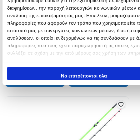
Χρησιμοποιούμε cookie για την εξατομίκευση περιεχομένου
διαφημίσεων, την παροχή λειτουργιών κοινωνικών μέσων κ
ανάλυση της επισκεψιμότητάς μας. Επιπλέον, μοιραζόμαστ
πληροφορίες που αφορούν τον τρόπο που χρησιμοποιείτε τ
ιστότοπό μας με συνεργάτες κοινωνικών μέσων, διαφήμισης
αναλύσεων, οι οποίοι ενδεχομένως να τις συνδυάσουν με ά
πληροφορίες που τους έχετε παραχωρήσει ή τις οποίες έχο
LEGALIS BOAT Game
SENSOR Palangrotte
συλλέξει σε σχέση με την από μέρους σας χρήση των υπηρ
90,00
€
–
94,50
€
29,00
€
–
31,50
€
τους.
In Stock
In Stock
Να επιτρέπονται όλα
Επιλογή
Επιλογή