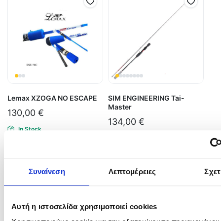
Lemax XZOGA NO ESCAPE
SIM ENGINEERING Tai-
Master
130,00
€
134,00
€
In Stock
In Stock
Επιλογή
Προσθήκη στο καλάθι
Συναίνεση
Λεπτομέρειες
Σχετ
Αυτή η ιστοσελίδα χρησιμοποιεί cookies