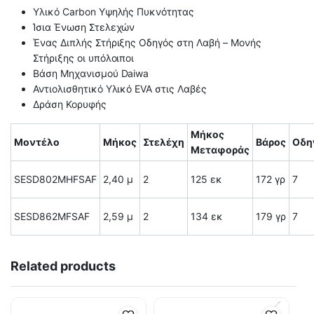
Υλικό Carbon Υψηλής Πυκνότητας
Ίσια Ένωση Στελεχών
Ένας Διπλής Στήριξης Οδηγός στη Λαβή – Μονής
Στήριξης οι υπόλοιποι
Βάση Μηχανισμού Daiwa
Αντιολισθητικό Υλικό EVA στις Λαβές
Δράση Κορυφής
Μήκος
Μοντέλο
Μήκος
Στελέχη
Βάρος
Οδη
Μεταφοράς
SESD802MHFSAF
2,40 μ
2
125 εκ
172 γρ
7
SESD862MFSAF
2,59 μ
2
134 εκ
179 γρ
7
Related products