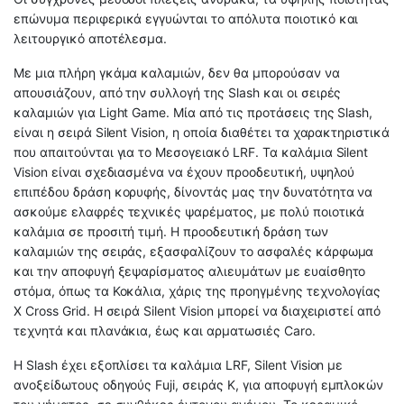
επώνυμα περιφερικά εγγυώνται το απόλυτα ποιοτικό και
λειτουργικό αποτέλεσμα.
Με μια πλήρη γκάμα καλαμιών, δεν θα μπορούσαν να
απουσιάζουν, από την συλλογή της Slash και οι σειρές
καλαμιών για Light Game. Μία από τις προτάσεις της Slash,
είναι η σειρά Silent Vision, η οποία διαθέτει τα χαρακτηριστικά
που απαιτούνται για το Μεσογειακό LRF. Τα καλάμια Silent
Vision είναι σχεδιασμένα να έχουν προοδευτική, υψηλού
επιπέδου δράση κορυφής, δίνοντάς μας την δυνατότητα να
ασκούμε ελαφρές τεχνικές ψαρέματος, με πολύ ποιοτικά
καλάμια σε προσιτή τιμή. Η προοδευτική δράση των
καλαμιών της σειράς, εξασφαλίζουν το ασφαλές κάρφωμα
και την αποφυγή ξεψαρίσματος αλιευμάτων με ευαίσθητο
στόμα, όπως τα Κοκάλια, χάρις της προηγμένης τεχνολογίας
Χ Cross Grid. Η σειρά Silent Vision μπορεί να διαχειριστεί από
τεχνητά και πλανάκια, έως και αρματωσιές Caro.
Η Slash έχει εξοπλίσει τα καλάμια LRF, Silent Vision με
ανοξείδωτους οδηγούς Fuji, σειράς K, για αποφυγή εμπλοκών