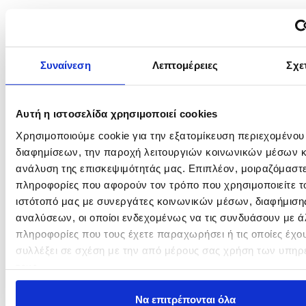
Related products
Συναίνεση
Λεπτομέρειες
Σχε
Αυτή η ιστοσελίδα χρησιμοποιεί cookies
Χρησιμοποιούμε cookie για την εξατομίκευση περιεχομένου
διαφημίσεων, την παροχή λειτουργιών κοινωνικών μέσων κ
ανάλυση της επισκεψιμότητάς μας. Επιπλέον, μοιραζόμαστ
πληροφορίες που αφορούν τον τρόπο που χρησιμοποιείτε τ
XZOGA Taka JI 5715
SIM ENGINEERING Cross
ιστότοπό μας με συνεργάτες κοινωνικών μέσων, διαφήμισης
Fire
αναλύσεων, οι οποίοι ενδεχομένως να τις συνδυάσουν με ά
310,00
€
87,90
€
πληροφορίες που τους έχετε παραχωρήσει ή τις οποίες έχο
In Stock
συλλέξει σε σχέση με την από μέρους σας χρήση των υπηρ
In Stock
τους.
Προσθήκη στο καλάθι
Προσθήκη στο καλάθι
Να επιτρέπονται όλα