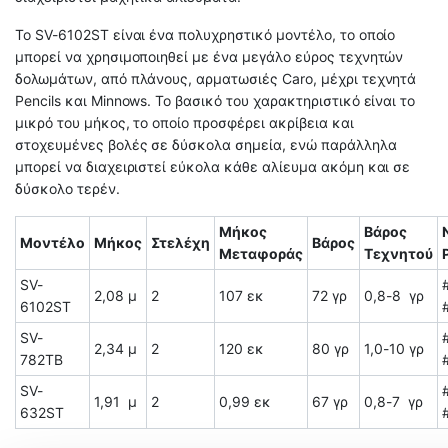
Το SV-6102ST είναι ένα πολυχρηστικό μοντέλο, το οποίο
μπορεί να χρησιμοποιηθεί με ένα μεγάλο εύρος τεχνητών
δολωμάτων, από πλάνους, αρματωσιές Caro, μέχρι τεχνητά
Pencils και Minnows. Το βασικό του χαρακτηριστικό είναι το
μικρό του μήκος, το οποίο προσφέρει ακρίβεια και
στοχευμένες βολές σε δύσκολα σημεία, ενώ παράλληλα
μπορεί να διαχειριστεί εύκολα κάθε αλίευμα ακόμη και σε
δύσκολο τερέν.
Μήκος
Βάρος
Μοντέλο
Μήκος
Στελέχη
Βάρος
Μεταφοράς
Τεχνητού
SV-
2,08 μ
2
107 εκ
72 γρ
0,8-8 γρ
6102ST
SV-
2,34 μ
2
120 εκ
80 γρ
1,0-10 γρ
782TB
SV-
1,91 μ
2
0,99 εκ
67 γρ
0,8-7 γρ
632ST