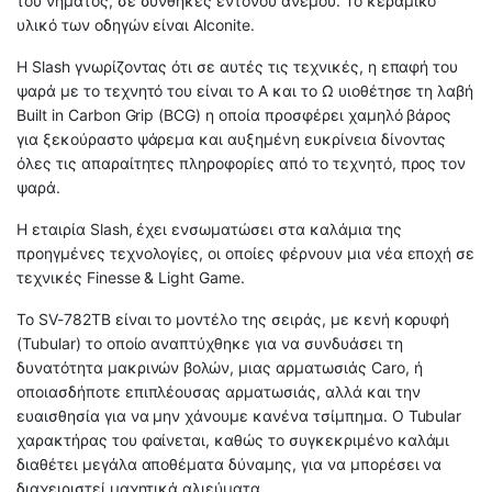
του νήματος, σε συνθήκες έντονου ανέμου. Το κεραμικό
υλικό των οδηγών είναι Alconite.
Η Slash γνωρίζοντας ότι σε αυτές τις τεχνικές, η επαφή του
ψαρά με το τεχνητό του είναι το Α και το Ω υιοθέτησε τη λαβή
Built in Carbon Grip (BCG) η οποία προσφέρει χαμηλό βάρος
για ξεκούραστο ψάρεμα και αυξημένη ευκρίνεια δίνοντας
όλες τις απαραίτητες πληροφορίες από το τεχνητό, προς τον
ψαρά.
Η εταιρία Slash, έχει ενσωματώσει στα καλάμια της
προηγμένες τεχνολογίες, οι οποίες φέρνουν μια νέα εποχή σε
τεχνικές Finesse & Light Game.
To SV-782TB είναι το μοντέλο της σειράς, με κενή κορυφή
(Tubular) το οποίο αναπτύχθηκε για να συνδυάσει τη
δυνατότητα μακρινών βολών, μιας αρματωσιάς Caro, ή
οποιασδήποτε επιπλέουσας αρματωσιάς, αλλά και την
ευαισθησία για να μην χάνουμε κανένα τσίμπημα. Ο Tubular
χαρακτήρας του φαίνεται, καθώς το συγκεκριμένο καλάμι
διαθέτει μεγάλα αποθέματα δύναμης, για να μπορέσει να
διαχειριστεί μαχητικά αλιεύματα.