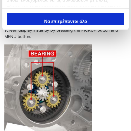
οποίοι ενδεχομένως να τις συνδυάσουν με άλλες
πληροφορίες που τους έχετε παραχωρήσει ή τις οποίες
έχουν συλλέξει σε σχέση με την από μέρους σας χρήση
των υπηρεσιών τους.
Να επιτρέπονται όλα
You can also switch between fish search screen and deep
screen display instantly by pressing the PICKUP button and
MENU button.