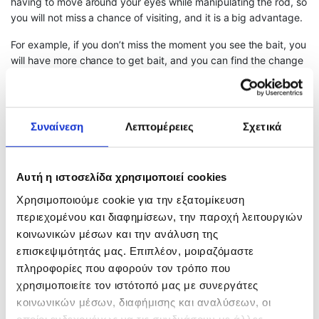
having to move around your eyes while manipulating the rod, so
you will not miss a chance of visiting, and it is a big advantage.
For example, if you don’t miss the moment you see the bait, you
will have more chance to get bait, and you can find the change
of the swim layer as soon as you learn more about the changes
in the swimming layer, effectively reposition the bait.In addition
to the offshore squid, you can understand the opportunity of
tanners and lure by knowing that the shape of the bottom of
Συναίνεση
Λεπτομέρειες
Σχετικά
the sea, even when fishing mid-deep areas such as acamatsu.It
allows you to accurately capture a few opportunities.
Αυτή η ιστοσελίδα χρησιμοποιεί cookies
Χρησιμοποιούμε cookie για την εξατομίκευση
περιεχομένου και διαφημίσεων, την παροχή λειτουργιών
κοινωνικών μέσων και την ανάλυση της
επισκεψιμότητάς μας. Επιπλέον, μοιραζόμαστε
πληροφορίες που αφορούν τον τρόπο που
χρησιμοποιείτε τον ιστότοπό μας με συνεργάτες
κοινωνικών μέσων, διαφήμισης και αναλύσεων, οι