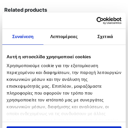
Related products
Συναίνεση
Λεπτομέρειες
Σχετικά
Αυτή η ιστοσελίδα χρησιμοποιεί cookies
Χρησιμοποιούμε cookie για την εξατομίκευση
περιεχομένου και διαφημίσεων, την παροχή λειτουργιών
κοινωνικών μέσων και την ανάλυση της
Cressi America Silicone
Πέδιλα Cressi Gara Modular
επισκεψιμότητάς μας. Επιπλέον, μοιραζόμαστε
Snorkel Black/Tube Black –
Impulse
πληροφορίες που αφορούν τον τρόπο που
Αναπνευστήρας
109,80
€
χρησιμοποιείτε τον ιστότοπό μας με συνεργάτες
18,00
€
κοινωνικών μέσων, διαφήμισης και αναλύσεων, οι
In Stock
οποίοι ενδεχομένως να τις συνδυάσουν με άλλες
In Stock
πληροφορίες που τους έχετε παραχωρήσει ή τις οποίες
Επιλογή
έχουν συλλέξει σε σχέση με την από μέρους σας χρήση
Προσθήκη στο καλάθι