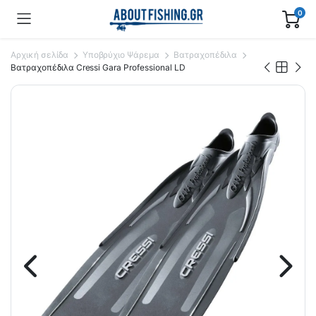
0
Αρχική σελίδα
Yποβρύχιο Ψάρεμα
Βατραχοπέδιλα
Βατραχοπέδιλα Cressi Gara Professional LD