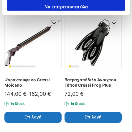
των υπηρεσιών τους.
Να επιτρέπονται όλα
Ψαροντούφεκο Cressi
Βατραχοπέδιλα Ανοιχτού
Moicano
Τύπου Cressi Frog Plus
144,00
€
–
162,00
€
72,00
€
In Stock
In Stock
Επιλογή
Επιλογή